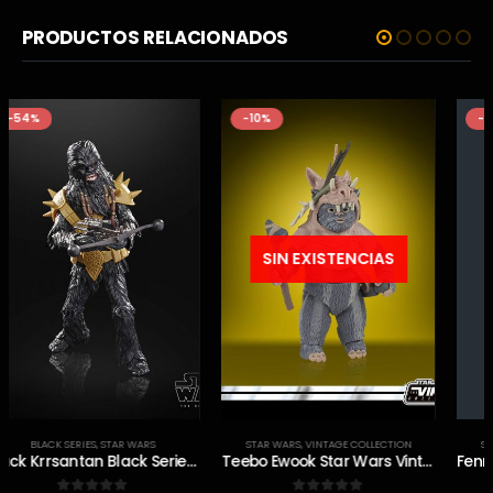
PRODUCTOS RELACIONADOS
-10%
-24%
SIN EXISTENCIAS
SIN EXISTENCIAS
STAR WARS
,
VINTAGE COLLECTION
STAR WARS
,
VINTAGE COLLECTION
Teebo Ewook Star Wars Vintage
Fennec Shand Book Of Boba Fett The Vintage Collection Figura 10 cm