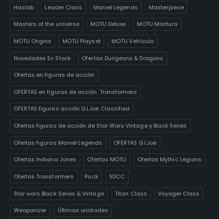
Haslab
Leader Class
Marvel Legends
Masterpiece
Masters of the universe
MOTU Deluxe
MOTU Montura
MOTU Origins
MOTU Playset
MOTU Vehículo
Novedades En Stock
Ofertas Dungeons & Dragons
Ofertas en figuras de acción
OFERTAS en figuras de acción. Transformers
OFERTAS figuras acción G.I.Joe Classified
Ofertas figuras de acción de Star Wars Vintage y Black Series
Ofertas figuras Marvel Legends
OFERTAS G.I.Joe
Ofertas Indiana Jones
Ofertas MOTU
Ofertas Mythic Legions
Ofertas Transformers
Pack
SDCC
Star wars Black Series & Vintage
Titan Class
Voyager Class
Weaponizer
Últimas unidades