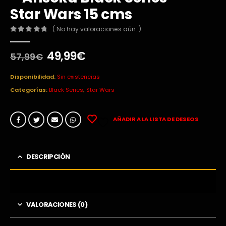
Star Wars 15 cms
( No hay valoraciones aún. )
0
out of 5
El
El
49,99
€
57,99
€
precio
precio
original
actual
Disponibilidad:
Sin existencias
era:
es:
Categorías:
Black Series
,
Star Wars
57,99€.
49,99€.
AÑADIR A LA LISTA DE DESEOS
DESCRIPCIÓN
VALORACIONES (0)