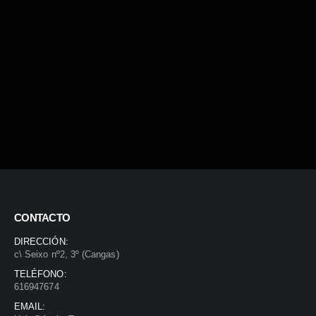
CONTACTO
DIRECCIÓN:
c\ Seixo nº2, 3º (Cangas)
TELÉFONO:
616947674
EMAIL: