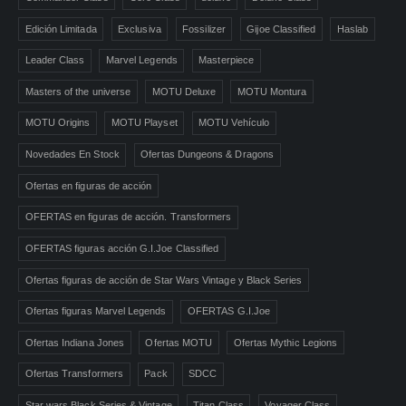
Edición Limitada
Exclusiva
Fossilizer
Gijoe Classified
Haslab
Leader Class
Marvel Legends
Masterpiece
Masters of the universe
MOTU Deluxe
MOTU Montura
MOTU Origins
MOTU Playset
MOTU Vehículo
Novedades En Stock
Ofertas Dungeons & Dragons
Ofertas en figuras de acción
OFERTAS en figuras de acción. Transformers
OFERTAS figuras acción G.I.Joe Classified
Ofertas figuras de acción de Star Wars Vintage y Black Series
Ofertas figuras Marvel Legends
OFERTAS G.I.Joe
Ofertas Indiana Jones
Ofertas MOTU
Ofertas Mythic Legions
Ofertas Transformers
Pack
SDCC
Star wars Black Series & Vintage
Titan Class
Voyager Class