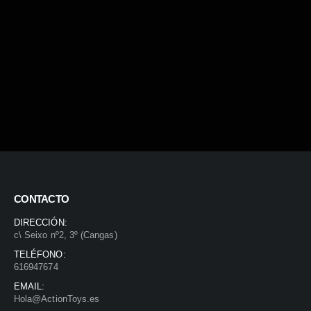
CONTACTO
DIRECCIÓN:
c\ Seixo nº2, 3º (Cangas)
TELÉFONO:
616947674
EMAIL:
Hola@ActionToys.es