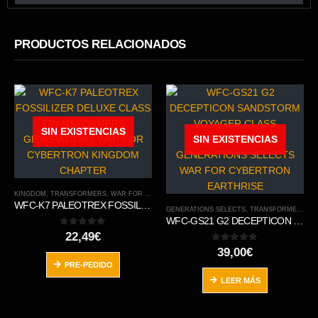
PRODUCTOS RELACIONADOS
SIN EXISTENCIAS
SIN EXISTENCIAS
KINGDOM
,
TRANSFORMERS
,
WAR FOR CYBERTRON TRILOGY
WFC-K7 PALEOTREX FOSSILIZER DELUXE CLASS TRANSFORMERS GENERATIONS WAR FOR CYBERTRON KINGDOM CHAPTER
GENERATIONS SELECTS
,
TRANSFORMERS
,
W
WFC-GS21 G2 DECEPTICON SANDSTORM VOYAGER CLASS TRANSFORMERS GENERATIONS SELECTS WAR FOR CYBERTRON EARTHRISE
0
out of 5
22,49
€
0
out of 5
39,00
€
PRE-PEDIDO
LEER MÁS