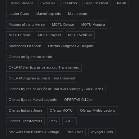
Edición Limitada
Exclusiva
Fossilizer
Gijoe Classified
Haslab
Leader Class
Marvel Legends
Masterpiece
Masters of the universe
MOTU Deluxe
MOTU Montura
MOTU Origins
MOTU Playset
MOTU Vehículo
Novedades En Stock
Ofertas Dungeons & Dragons
Ofertas en figuras de acción
OFERTAS en figuras de acción. Transformers
OFERTAS figuras acción G.I.Joe Classified
Ofertas figuras de acción de Star Wars Vintage y Black Series
Ofertas figuras Marvel Legends
OFERTAS G.I.Joe
Ofertas Indiana Jones
Ofertas MOTU
Ofertas Mythic Legions
Ofertas Transformers
Pack
SDCC
Star wars Black Series & Vintage
Titan Class
Voyager Class