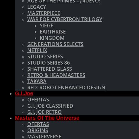
AGE OF THE PRIMES – ¡NUEVO!
LEGACY
MASTERPIECE
WAR FOR CYBERTRON TRILOGY
SIEGE
EARTHRISE
KINGDOM
GENERATIONS SELECTS
NETFLIX
STUDIO SERIES
STUDIO SERIES 86
SHATTERED GLASS
RETRO & HEADMASTERS
TAKARA
RED: ROBOT ENHANCED DESIGN
G.I.Joe
OFERTAS
G.I. JOE CLASSIFIED
G.I. JOE RETRO
Masters Of The Universe
OFERTAS
ORIGINS
MASTERVERSE