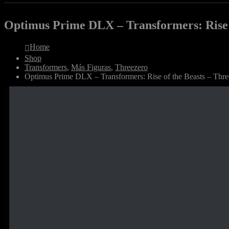
Optimus Prime DLX – Transformers: Rise o
Home
Shop
Transformers
,
Más Figuras
,
Threezero
Optimus Prime DLX – Transformers: Rise of the Beasts – Thre