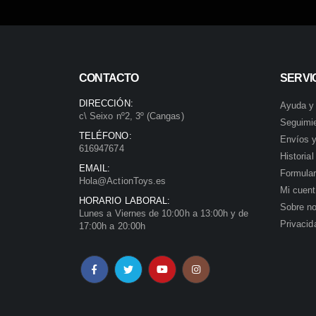
CONTACTO
SERVIC
DIRECCIÓN:
Ayuda y
c\ Seixo nº2, 3º (Cangas)
Seguimi
TELÉFONO:
Envíos y
616947674
Historia
EMAIL:
Formular
Hola@ActionToys.es
Mi cuen
HORARIO LABORAL:
Sobre no
Lunes a Viernes de 10:00h a 13:00h y de
Privacid
17:00h a 20:00h