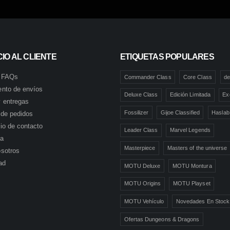
IO AL CLIENTE
ETIQUETAS POPULARES
 FAQs
Commander Class
Core Class
de
ento de envíos
Deluxe Class
Edición Limitada
Ex
 entregas
Fossilizer
Gijoe Classified
Haslab
l de pedidos
io de contacto
Leader Class
Marvel Legends
ta
Masterpiece
Masters of the universe
sotros
ad
MOTU Deluxe
MOTU Montura
MOTU Origins
MOTU Playset
MOTU Vehículo
Novedades En Stock
Ofertas Dungeons & Dragons