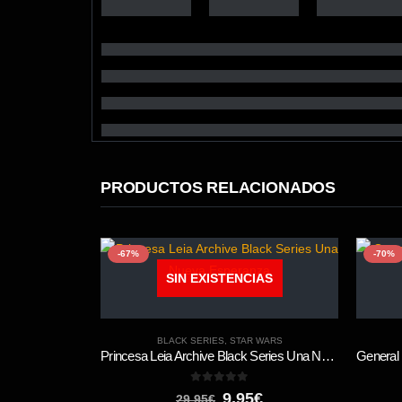
PRODUCTOS RELACIONADOS
-67%
-70%
SIN EXISTENCIAS
BLACK SERIES
,
STAR WARS
Princesa Leia Archive Black Series Una Nueva Esperanza
0
out of 5
El
El
9,95
€
29,95
€