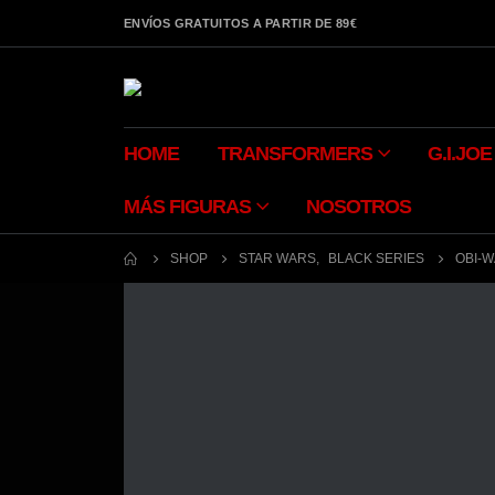
ENVÍOS GRATUITOS A PARTIR DE 89€
HOME
TRANSFORMERS
G.I.JOE
MÁS FIGURAS
NOSOTROS
SHOP
STAR WARS
,
BLACK SERIES
OBI-W