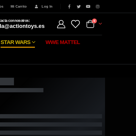
eos
Mi Carrito
Log In
acta con nosotros:
0
la@actiontoys.es
STAR WARS
WWE MATTEL