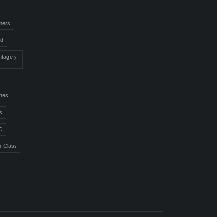
mers
ed
ntage y
ones
ns
C
n Class