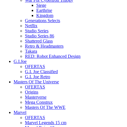
War For Cybertron Trilogy
Siege
Earthrise
Kingdom
Generations Selects
Netflix
Studio Series
Studio Series 86
Shattered Glass
Retro & Headmasters
Takara
RED: Robot Enhanced Design
G.I.Joe
OFERTAS
G.I. Joe Classified
G.I. Joe Retro
Masters Of The Universe
OFERTAS
Origins
Masterverse
Mega Construx
Masters Of The WWE
Marvel
OFERTAS
Marvel Legends 15 cm