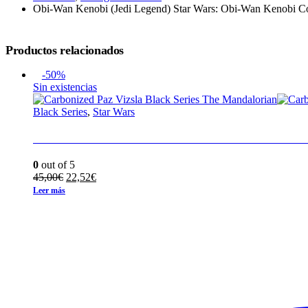
Obi-Wan Kenobi (Jedi Legend) Star Wars: Obi-Wan Kenobi Co
Productos relacionados
-50%
Sin existencias
Black Series
,
Star Wars
Carbonized Paz Vizsla Black Series The Mandal
0
out of 5
El
El
45,00
€
22,52
€
precio
precio
Leer más
original
actual
era:
es:
45,00€.
22,52€.