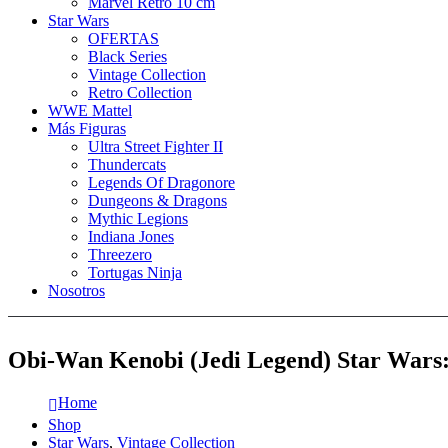
Marvel Retro 10 cm
Star Wars
OFERTAS
Black Series
Vintage Collection
Retro Collection
WWE Mattel
Más Figuras
Ultra Street Fighter II
Thundercats
Legends Of Dragonore
Dungeons & Dragons
Mythic Legions
Indiana Jones
Threezero
Tortugas Ninja
Nosotros
Obi-Wan Kenobi (Jedi Legend) Star Wars:
Home
Shop
Star Wars
,
Vintage Collection