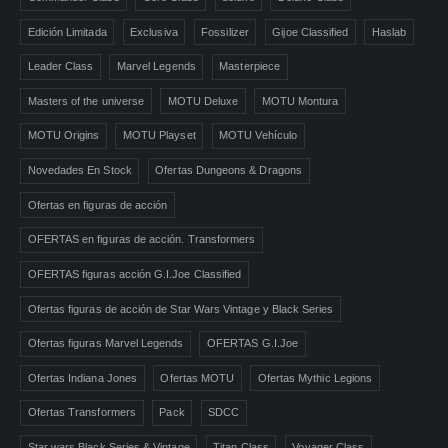
Edición Limitada
Exclusiva
Fossilizer
Gijoe Classified
Haslab
Leader Class
Marvel Legends
Masterpiece
Masters of the universe
MOTU Deluxe
MOTU Montura
MOTU Origins
MOTU Playset
MOTU Vehículo
Novedades En Stock
Ofertas Dungeons & Dragons
Ofertas en figuras de acción
OFERTAS en figuras de acción. Transformers
OFERTAS figuras acción G.I.Joe Classified
Ofertas figuras de acción de Star Wars Vintage y Black Series
Ofertas figuras Marvel Legends
OFERTAS G.I.Joe
Ofertas Indiana Jones
Ofertas MOTU
Ofertas Mythic Legions
Ofertas Transformers
Pack
SDCC
Star wars Black Series & Vintage
Titan Class
Voyager Class