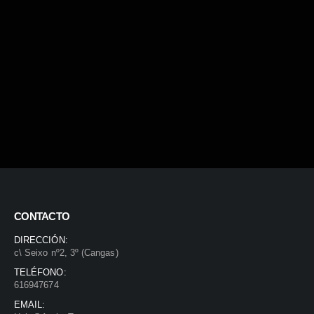
CONTACTO
DIRECCIÓN:
c\ Seixo nº2, 3º (Cangas)
TELÉFONO:
616947674
EMAIL: