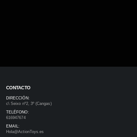
CONTACTO
DIRECCIÓN:
c\ Seixo nº2, 3º (Cangas)
TELÉFONO:
616947674
EMAIL:
Hola@ActionToys.es