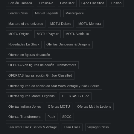
Edición Limitada
Exclusiva
Fossilizer
Gijoe Classified
Haslab
Leader Class
Marvel Legends
Masterpiece
Masters of the universe
MOTU Deluxe
MOTU Montura
MOTU Origins
MOTU Playset
MOTU Vehículo
Novedades En Stock
Ofertas Dungeons & Dragons
Ofertas en figuras de acción
OFERTAS en figuras de acción. Transformers
OFERTAS figuras acción G.I.Joe Classified
Ofertas figuras de acción de Star Wars Vintage y Black Series
Ofertas figuras Marvel Legends
OFERTAS G.I.Joe
Ofertas Indiana Jones
Ofertas MOTU
Ofertas Mythic Legions
Ofertas Transformers
Pack
SDCC
Star wars Black Series & Vintage
Titan Class
Voyager Class