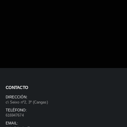
CONTACTO
DIRECCIÓN:
c\ Seixo nº2, 3º (Cangas)
TELÉFONO:
616947674
EMAIL: