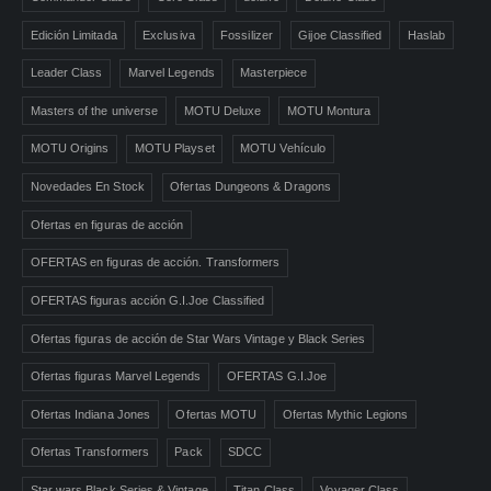
Edición Limitada
Exclusiva
Fossilizer
Gijoe Classified
Haslab
Leader Class
Marvel Legends
Masterpiece
Masters of the universe
MOTU Deluxe
MOTU Montura
MOTU Origins
MOTU Playset
MOTU Vehículo
Novedades En Stock
Ofertas Dungeons & Dragons
Ofertas en figuras de acción
OFERTAS en figuras de acción. Transformers
OFERTAS figuras acción G.I.Joe Classified
Ofertas figuras de acción de Star Wars Vintage y Black Series
Ofertas figuras Marvel Legends
OFERTAS G.I.Joe
Ofertas Indiana Jones
Ofertas MOTU
Ofertas Mythic Legions
Ofertas Transformers
Pack
SDCC
Star wars Black Series & Vintage
Titan Class
Voyager Class