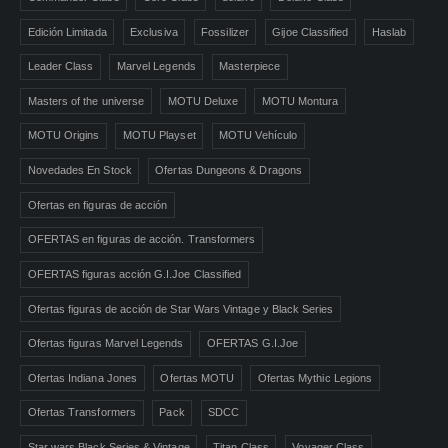
Edición Limitada
Exclusiva
Fossilizer
Gijoe Classified
Haslab
Leader Class
Marvel Legends
Masterpiece
Masters of the universe
MOTU Deluxe
MOTU Montura
MOTU Origins
MOTU Playset
MOTU Vehículo
Novedades En Stock
Ofertas Dungeons & Dragons
Ofertas en figuras de acción
OFERTAS en figuras de acción. Transformers
OFERTAS figuras acción G.I.Joe Classified
Ofertas figuras de acción de Star Wars Vintage y Black Series
Ofertas figuras Marvel Legends
OFERTAS G.I.Joe
Ofertas Indiana Jones
Ofertas MOTU
Ofertas Mythic Legions
Ofertas Transformers
Pack
SDCC
Star wars Black Series & Vintage
Titan Class
Voyager Class