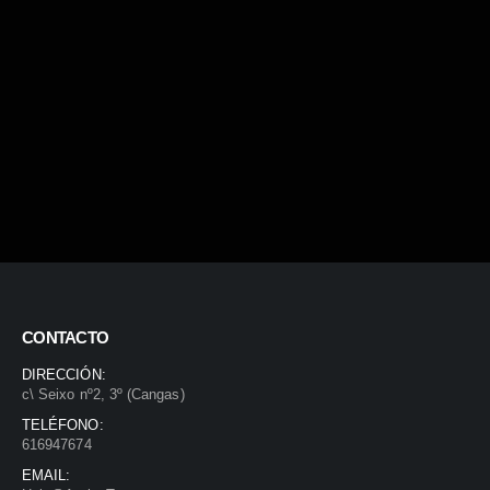
CONTACTO
DIRECCIÓN:
c\ Seixo nº2, 3º (Cangas)
TELÉFONO:
616947674
EMAIL: