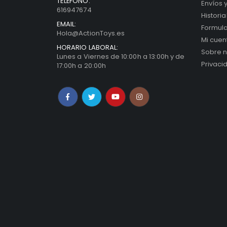
CONTACTO
SERVIC
DIRECCIÓN:
Ayuda 
c\ Seixo nº2, 3º (Cangas)
Seguimi
TELÉFONO:
Envíos 
616947674
Histori
EMAIL:
Formula
Hola@ActionToys.es
Mi cuen
HORARIO LABORAL:
Sobre n
Lunes a Viernes de 10:00h a 13:00h y de
Privaci
17:00h a 20:00h