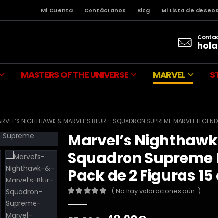
Mi Cuenta
Contáctanos
Blog
Mi Lista de deseo
Contac
hola
MASTERS OF THE UNIVERSE
MARVEL
S
RVEL’S NIGHTHAWK & MARVEL’S BLUR – SQUADRON SUPREME MARVEL LEGENDS
Marvel’s Nighthawk 
Squadron Supreme 
Pack de 2 Figuras 1
( No hay valoraciones aún. )
0
out of 5