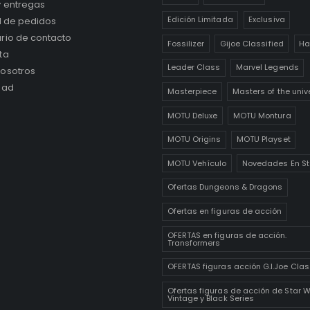
IO AL CLIENTE
ETIQUETAS POPULARES
y FAQs
Commander Class
Core Class
ento de envíos
deluxe
Deluxe Class
y entregas
Edición Limitada
Exclusiva
al de pedidos
rio de contacto
Fossilizer
Gijoe Classified
Ha
ta
Leader Class
Marvel Legends
osotros
dad
Masterpiece
Masters of the univ