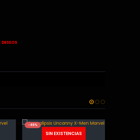
E DESEOS
-66%
-75%