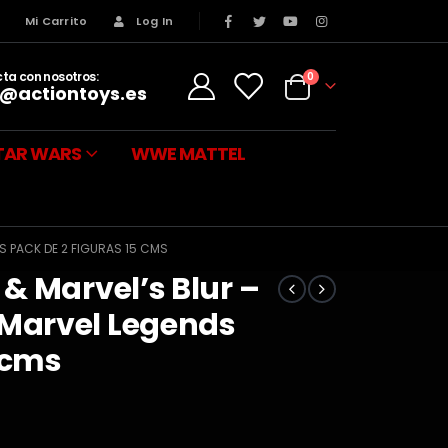
s
Mi Carrito
Log In
ta con nosotros:
0
@actiontoys.es
TAR WARS
WWE MATTEL
 PACK DE 2 FIGURAS 15 CMS
& Marvel’s Blur –
Marvel Legends
5 cms