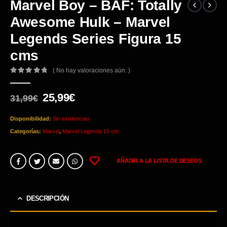
Marvel Boy – BAF: Totally
Awesome Hulk – Marvel
Legends Series Figura 15
cms
( No hay valoraciones aún. )
0
out of 5
El
El
25,99
€
31,99
€
precio
precio
original
actual
Disponibilidad:
Sin existencias
era:
es:
Categorías:
Marvel
,
Marvel Legends 15 cm
31,99€.
25,99€.
AÑADIR A LA LISTA DE DESEOS
DESCRIPCIÓN