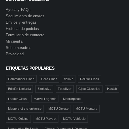
Ayuda y FAQs
Seguimiento de envíos
Envíos y entregas
Historial de pedidos
Formulario de contacto
Mi cuenta
Sobre nosotros
Privacidad
ETIQUETAS POPULARES
Commander Class
Core Class
deluxe
Deluxe Class
Edición Limitada
Exclusiva
Fossilizer
Gijoe Classified
Haslab
Leader Class
Marvel Legends
Masterpiece
Masters of the universe
MOTU Deluxe
MOTU Montura
MOTU Origins
MOTU Playset
MOTU Vehículo
Novedades En Stock
Ofertas Dungeons & Dragons