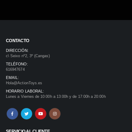
o
CONTACTO
.
DIRECCIÓN:
c\ Seixo nº2, 3º (Cangas)
TELÉFONO:
616947674
EMAIL:
Hola@ActionToys.es
HORARIO LABORAL:
Lunes a Viernes de 10:00h a 13:00h y de 17:00h a 20:00h
SERVICIO AL CLIENTE