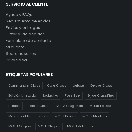
SERVICIO AL CLIENTE
Ayuda y FAQs
Seguimiento de envíos
Envíos y entregas
Historial de pedidos
Formulario de contacto
Mi cuenta
Sobre nosotros
Privacidad
ETIQUETAS POPULARES
Commander Class
Core Class
deluxe
Deluxe Class
Edición Limitada
Exclusiva
Fossilizer
Gijoe Classified
Haslab
Leader Class
Marvel Legends
Masterpiece
Masters of the universe
MOTU Deluxe
MOTU Montura
MOTU Origins
MOTU Playset
MOTU Vehículo