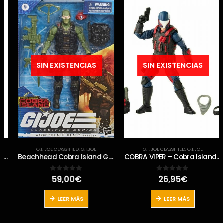
SIN EXISTENCIAS
SIN EXISTENCIAS
G.I. JOE CLASSIFIED
,
G.I.JOE
G.I. JOE CLASSIFIED
,
G.I.JOE
Beachhead Cobra Island G.I. Joe Classified
COBRA VIPER – Cobra Island – G.I.Joe Classified Target Exclusive
59,00
€
26,95
€
0
out of 5
0
out of 5
io
al
LEER MÁS
LEER MÁS
€.