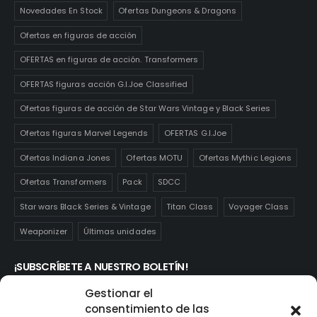
Novedades En Stock
Ofertas Dungeons & Dragons
Ofertas en figuras de acción
OFERTAS en figuras de acción. Transformers
OFERTAS figuras acción G.I.Joe Classified
Ofertas figuras de acción de Star Wars Vintage y Black Series
Ofertas figuras Marvel Legends
OFERTAS G.I.Joe
Ofertas Indiana Jones
Ofertas MOTU
Ofertas Mythic Legions
Ofertas Transformers
Pack
SDCC
Star wars Black Series & Vintage
Titan Class
Voyager Class
Weaponizer
Últimas unidades
¡SUBSCRÍBETE A NUESTRO BOLETÍN!
Te mantendrás informado de las novedades y ofertas que
Gestionar el
realmente te interesan. Subscríbete aquí:
consentimiento de las