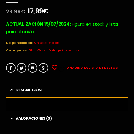
0
out of 5
El
El
17,99
€
23,99
€
precio
precio
original
actual
ACTUALIZACIÓN 15/07/2024:
Figura en stock y lista
era:
es:
para el envío
23,99€.
17,99€.
Disponibilidad:
Sin existencias
Categorías:
Star Wars
,
Vintage Collection
AÑADIR A LA LISTA DE DESEOS
DESCRIPCIÓN
VALORACIONES (0)