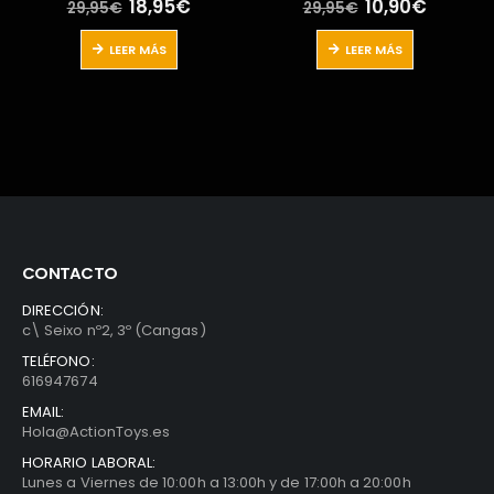
El
El
El
El
10,90
€
14,95
€
29,95
€
35,00
€
io
precio
precio
precio
precio
al
original
actual
original
actual
LEER MÁS
LEER MÁS
era:
es:
era:
es:
5€.
29,95€.
10,90€.
35,00€.
14,95€
CONTACTO
DIRECCIÓN:
c\ Seixo nº2, 3º (Cangas)
TELÉFONO:
616947674
EMAIL:
Hola@ActionToys.es
HORARIO LABORAL:
Lunes a Viernes de 10:00h a 13:00h y de 17:00h a 20:00h