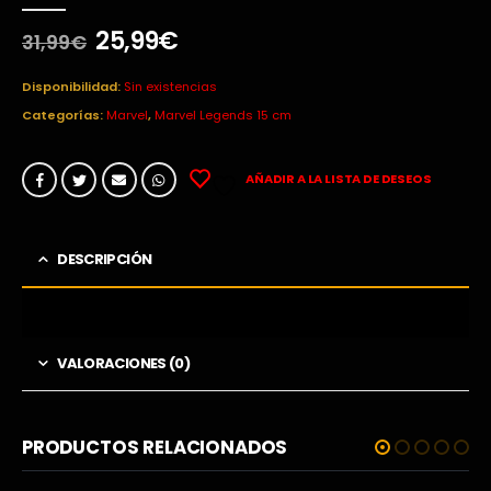
0
out of 5
El
El
25,99
€
31,99
€
precio
precio
original
actual
Disponibilidad:
Sin existencias
era:
es:
Categorías:
Marvel
,
Marvel Legends 15 cm
31,99€.
25,99€.
AÑADIR A LA LISTA DE DESEOS
DESCRIPCIÓN
VALORACIONES (0)
PRODUCTOS RELACIONADOS