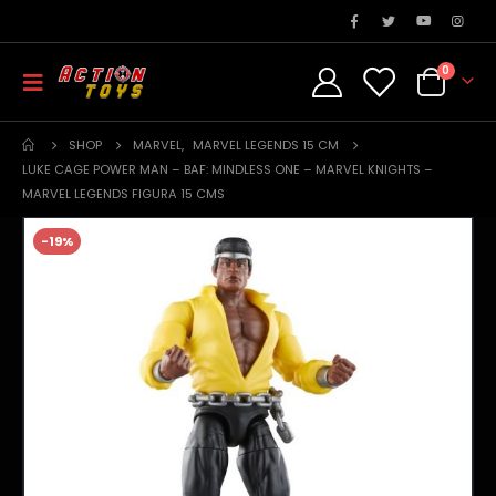
0
SHOP
MARVEL
,
MARVEL LEGENDS 15 CM
LUKE CAGE POWER MAN – BAF: MINDLESS ONE – MARVEL KNIGHTS –
MARVEL LEGENDS FIGURA 15 CMS
-19%