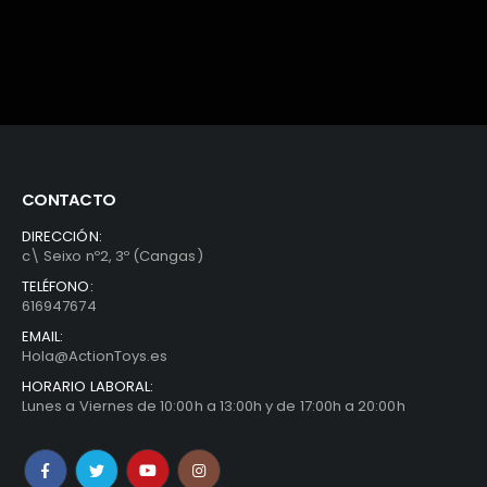
€.
31,99€.
10,95€.
44,95€.
22,99€
CONTACTO
DIRECCIÓN:
c\ Seixo nº2, 3º (Cangas)
TELÉFONO:
616947674
EMAIL:
Hola@ActionToys.es
HORARIO LABORAL:
Lunes a Viernes de 10:00h a 13:00h y de 17:00h a 20:00h