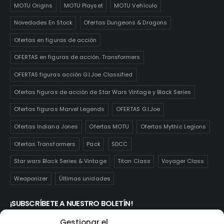
MOTU Origins
MOTU Playset
MOTU Vehículo
Novedades En Stock
Ofertas Dungeons & Dragons
Ofertas en figuras de acción
OFERTAS en figuras de acción. Transformers
OFERTAS figuras acción G.I.Joe Classified
Ofertas figuras de acción de Star Wars Vintage y Black Series
Ofertas figuras Marvel Legends
OFERTAS G.I.Joe
Ofertas Indiana Jones
Ofertas MOTU
Ofertas Mythic Legions
Ofertas Transformers
Pack
SDCC
Star wars Black Series & Vintage
Titan Class
Voyager Class
Weaponizer
Últimas unidades
¡SUBSCRÍBETE A NUESTRO BOLETÍN!
Te mantendrás informado de las novedades y ofertas que
Gestionar el