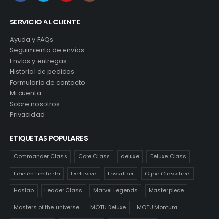
SERVICIO AL CLIENTE
Ayuda y FAQs
Seguimiento de envíos
Envíos y entregas
Historial de pedidos
Formulario de contacto
Mi cuenta
Sobre nosotros
Privacidad
ETIQUETAS POPULARES
Commander Class
Core Class
deluxe
Deluxe Class
Edición Limitada
Exclusiva
Fossilizer
Gijoe Classified
Haslab
Leader Class
Marvel Legends
Masterpiece
Masters of the universe
MOTU Deluxe
MOTU Montura