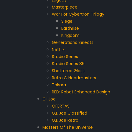
Legacy
Masterpiece
War For Cybertron Trilogy
Siege
Earthrise
Kingdom
Generations Selects
Netflix
Studio Series
Studio Series 86
Shattered Glass
Retro & Headmasters
Takara
RED: Robot Enhanced Design
G.I.Joe
OFERTAS
G.I. Joe Classified
G.I. Joe Retro
Masters Of The Universe