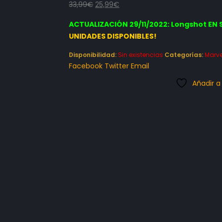
El
El
33,99
€
25,99
€
precio
precio
ACTUALIZACIÓN 29/11/2022: Longshot EN 
original
actual
UNIDADES DISPONIBLES!
era:
es:
33,99€.
25,99€.
Disponibilidad:
Sin existencias
Categorías:
Marve
Facebook
Twitter
Email
Añadir a