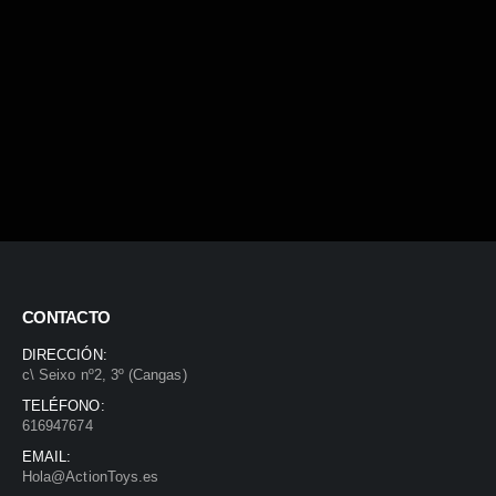
CONTACTO
DIRECCIÓN:
c\ Seixo nº2, 3º (Cangas)
TELÉFONO:
616947674
EMAIL:
Hola@ActionToys.es