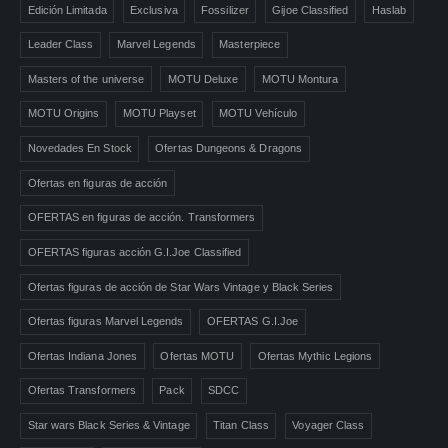
Edición Limitada
Exclusiva
Fossilizer
Gijoe Classified
Haslab
Leader Class
Marvel Legends
Masterpiece
Masters of the universe
MOTU Deluxe
MOTU Montura
MOTU Origins
MOTU Playset
MOTU Vehículo
Novedades En Stock
Ofertas Dungeons & Dragons
Ofertas en figuras de acción
OFERTAS en figuras de acción. Transformers
OFERTAS figuras acción G.I.Joe Classified
Ofertas figuras de acción de Star Wars Vintage y Black Series
Ofertas figuras Marvel Legends
OFERTAS G.I.Joe
Ofertas Indiana Jones
Ofertas MOTU
Ofertas Mythic Legions
Ofertas Transformers
Pack
SDCC
Star wars Black Series & Vintage
Titan Class
Voyager Class