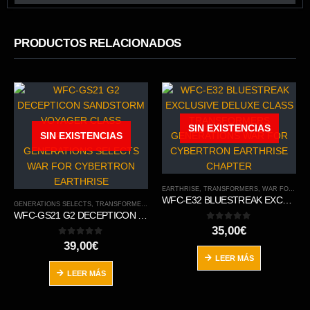
PRODUCTOS RELACIONADOS
SIN EXISTENCIAS
SIN EXISTENCIAS
EARTHRISE
,
TRANSFORMERS
,
WAR FOR CYBERTRON TRILOGY
WFC-E32 BLUESTREAK EXCLUSIVE DELUXE CLASS TRANSFORMERS GENERATIONS WAR FOR CYBERTRON EARTHRISE CHAPTER
GENERATIONS SELECTS
,
TRANSFORMERS
,
WAR FOR CYBERTRON TRILOGY
WFC-GS21 G2 DECEPTICON SANDSTORM VOYAGER CLASS TRANSFORMERS GENERATIONS SELECTS WAR FOR CYBERTRON EARTHRISE
0
out of 5
35,00
€
0
out of 5
39,00
€
LEER MÁS
LEER MÁS