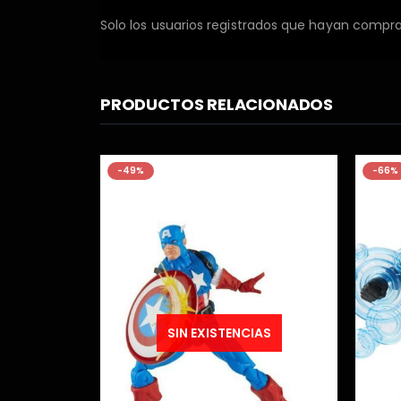
Solo los usuarios registrados que hayan compr
PRODUCTOS RELACIONADOS
-66%
-61%
IAS
SIN EXISTENCIAS