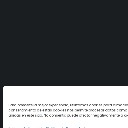
Para ofrecerte la mejor experiencia, utilizamos cookies para almacen
consentimiento de estas cookies nos permite procesar datos como 
únicas en este sitio. No consentir, puede afectar negativamente a ci
© ActionToys.es 2021. All Rights Reserved