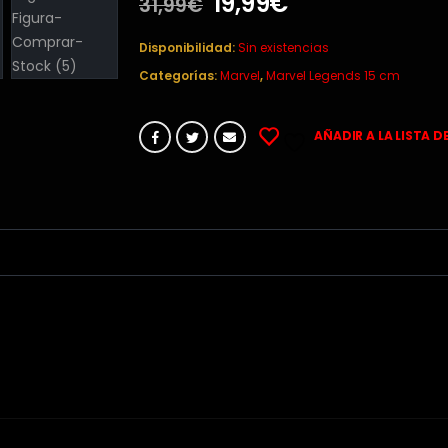
El
El
19,99
€
31,99
€
precio
precio
original
actual
Disponibilidad:
Sin existencias
era:
es:
Categorías:
Marvel
,
Marvel Legends 15 cm
31,99€.
19,99€.
AÑADIR A LA LISTA D