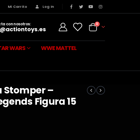
s
Mi Carrito
Log In
ta con nosotros:
0
@actiontoys.es
TAR WARS
WWE MATTEL
a Stomper –
gends Figura 15