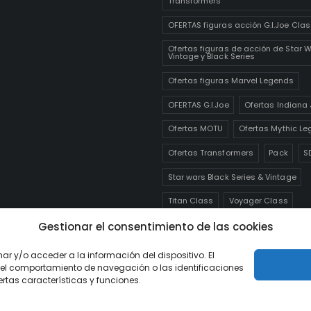
Transformers
OFERTAS figuras acción G.I.Joe Clas
Ofertas figuras de acción de Star 
Vintage y Black Series
Ofertas figuras Marvel Legends
OFERTAS G.I.Joe
Ofertas Indiana
Ofertas MOTU
Ofertas Mythic Le
Ofertas Transformers
Pack
S
Star wars Black Series & Vintage
Titan Class
Voyager Class
Weaponizer
Últimas unidades
Gestionar el consentimiento de las cookies
ar y/o acceder a la información del dispositivo. El
el comportamiento de navegación o las identificaciones
ertas características y funciones.