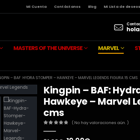
Mi Cuenta
Contáctanos
Blog
Mi Lista de deseo
Contac
hola
MASTERS OF THE UNIVERSE
MARVEL
S
NGPIN – BAF: HYDRA STOMPER – HAWKEYE – MARVEL LEGENDS FIGURA 15 CMS
Kingpin – BAF: Hydr
Hawkeye – Marvel Le
cms
( No hay valoraciones aún. )
0
out of 5