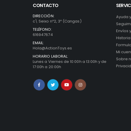
CONTACTO
SERVIC
DIRECCIÓN:
Ayuda 
c\ Seixo nº2, 3º (Cangas)
Seguimi
TELÉFONO:
Envíos 
616947674
Histori
EMAIL:
Formula
Hola@ActionToys.es
Mi cuen
HORARIO LABORAL:
Sobre n
Lunes a Viernes de 10:00h a 13:00h y de
Privaci
17:00h a 20:00h