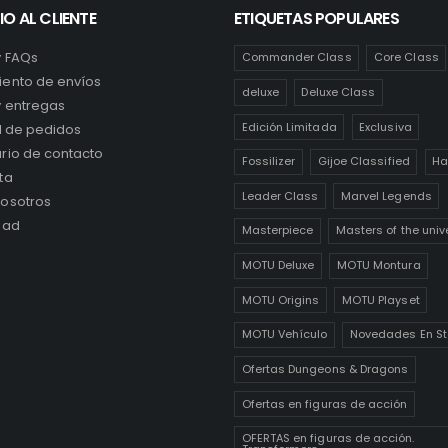
IO AL CLIENTE
ETIQUETAS POPULARES
y FAQs
Commander Class
Core Class
ento de envíos
deluxe
Deluxe Class
y entregas
Edición Limitada
Exclusiva
al de pedidos
rio de contacto
Fossilizer
Gijoe Classified
Ha
ta
Leader Class
Marvel Legends
osotros
dad
Masterpiece
Masters of the univ
MOTU Deluxe
MOTU Montura
MOTU Origins
MOTU Playset
MOTU Vehículo
Novedades En St
Ofertas Dungeons & Dragons
Ofertas en figuras de acción
OFERTAS en figuras de acción.