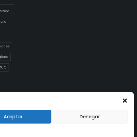
sified
Wars
 Jones
gions
DCC
Aceptar
Denegar