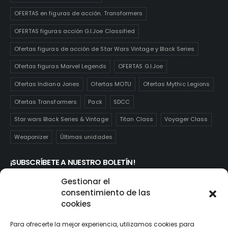
OFERTAS en figuras de acción. Transformers
OFERTAS figuras acción G.I.Joe Classified
Ofertas figuras de acción de Star Wars Vintage y Black Series
Ofertas figuras Marvel Legends
OFERTAS G.I.Joe
Ofertas Indiana Jones
Ofertas MOTU
Ofertas Mythic Legions
Ofertas Transformers
Pack
SDCC
Star wars Black Series & Vintage
Titan Class
Voyager Class
Weaponizer
Últimas unidades
¡SUBSCRÍBETE A NUESTRO BOLETÍN!
Te mantendrás informado de las novedades y ofertas que
Gestionar el
realmente te interesan. Subscríbete aquí:
consentimiento de las
cookies
Para ofrecerte la mejor experiencia, utilizamos cookies para