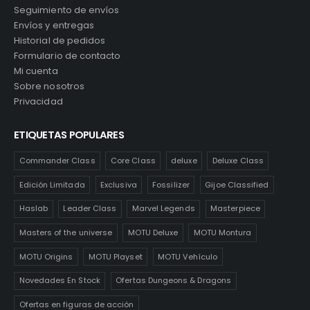
Seguimiento de envíos
Envíos y entregas
Historial de pedidos
Formulario de contacto
Mi cuenta
Sobre nosotros
Privacidad
ETIQUETAS POPULARES
Commander Class
Core Class
deluxe
Deluxe Class
Edición Limitada
Exclusiva
Fossilizer
Gijoe Classified
Haslab
Leader Class
Marvel Legends
Masterpiece
Masters of the universe
MOTU Deluxe
MOTU Montura
MOTU Origins
MOTU Playset
MOTU Vehículo
Novedades En Stock
Ofertas Dungeons & Dragons
Ofertas en figuras de acción