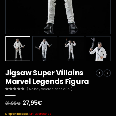
Jigsaw Super Villains
Marvel Legends Figura
( No hay valoraciones aún. )
0
out of 5
El
El
27,95
€
31,99
€
precio
precio
original
actual
Disponibilidad:
Sin existencias