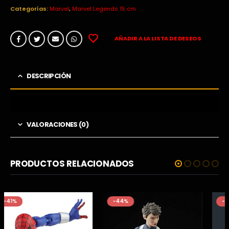
era:
es:
Categorías:
Marvel
,
Marvel Legends 15 cm
31,99€.
27,95€.
AÑADIR A LA LISTA DE DESEOS
DESCRIPCIÓN
VALORACIONES (0)
PRODUCTOS RELACIONADOS
-44%
-19%