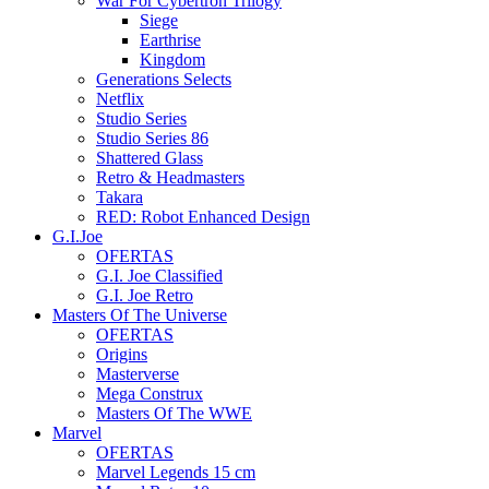
War For Cybertron Trilogy
Siege
Earthrise
Kingdom
Generations Selects
Netflix
Studio Series
Studio Series 86
Shattered Glass
Retro & Headmasters
Takara
RED: Robot Enhanced Design
G.I.Joe
OFERTAS
G.I. Joe Classified
G.I. Joe Retro
Masters Of The Universe
OFERTAS
Origins
Masterverse
Mega Construx
Masters Of The WWE
Marvel
OFERTAS
Marvel Legends 15 cm