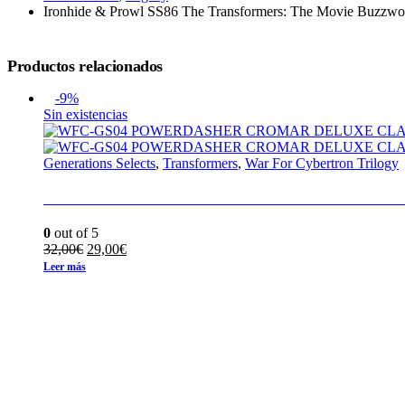
Ironhide & Prowl SS86 The Transformers: The Movie Buzzw
Productos relacionados
-9%
Sin existencias
Generations Selects
,
Transformers
,
War For Cybertron Trilogy
WFC-GS04 POWERDASHER CROMAR DELU
0
out of 5
El
El
32,00
€
29,00
€
precio
precio
Leer más
original
actual
era:
es:
32,00€.
29,00€.