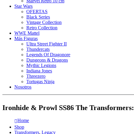
Marvel Retro 10 cm
Star Wars
OFERTAS
Black Series
Vintage Collection
Retro Collection
WWE Mattel
Más Figuras
Ultra Street Fighter II
Thundercats
Legends Of Dragonore
Dungeons & Dragons
Mythic Legions
Indiana Jones
Threezero
Tortugas Ninja
Nosotros
Ironhide & Prowl SS86 The Transformers
Home
Shop
Transformers
,
Legacy