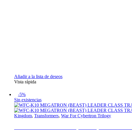
Añadir a la lista de deseos
Vista rápida
-5%
Sin existencias
Kingdom
,
Transformers
,
War For Cybertron Trilogy
WFC-K10 MEGATRON (BEAST) LEADER 