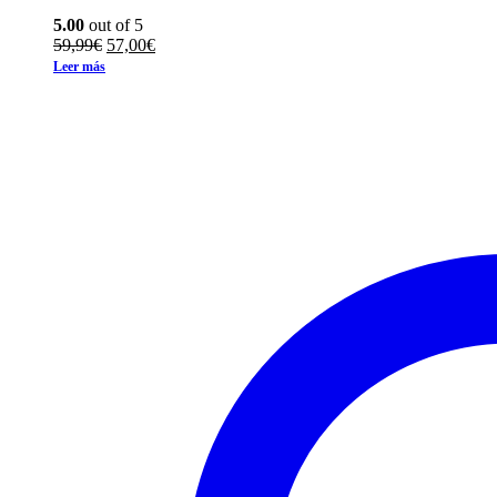
5.00
out of 5
El
El
59,99
€
57,00
€
precio
precio
Leer más
original
actual
era:
es:
59,99€.
57,00€.