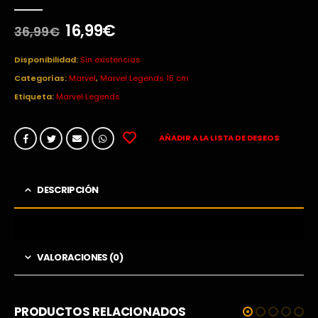
0
out of 5
El
El
16,99
€
36,99
€
precio
precio
original
actual
Disponibilidad:
Sin existencias
era:
es:
Categorías:
Marvel
,
Marvel Legends 15 cm
36,99€.
16,99€.
Etiqueta:
Marvel Legends
AÑADIR A LA LISTA DE DESEOS
DESCRIPCIÓN
VALORACIONES (0)
PRODUCTOS RELACIONADOS