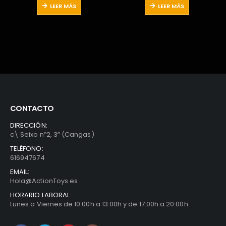
al
actual
original
actual
original
a
LEER MÁS
LEER MÁS
es:
era:
es:
era:
e
.
26,00€.
15,99€.
9,99€.
31,99€.
2
CONTACTO
DIRECCIÓN:
c\ Seixo nº2, 3º (Cangas)
TELÉFONO:
616947674
EMAIL:
Hola@ActionToys.es
HORARIO LABORAL:
Lunes a Viernes de 10:00h a 13:00h y de 17:00h a 20:00h