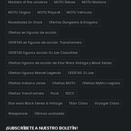
Masters of the universe
MOTU Deluxe
MOTU Montura
MOTU Origins
MOTU Playset
MOTU Vehículo
Novedades En Stock
Ofertas Dungeons & Dragons
Ofertas en figuras de acción
OFERTAS en figuras de acción. Transformers
OFERTAS figuras acción G.I.Joe Classified
Ofertas figuras de acción de Star Wars Vintage y Black Series
Ofertas figuras Marvel Legends
OFERTAS G.I.Joe
Ofertas Indiana Jones
Ofertas MOTU
Ofertas Mythic Legions
Ofertas Transformers
Pack
SDCC
Star wars Black Series & Vintage
Titan Class
Voyager Class
Weaponizer
Últimas unidades
¡SUBSCRÍBETE A NUESTRO BOLETÍN!