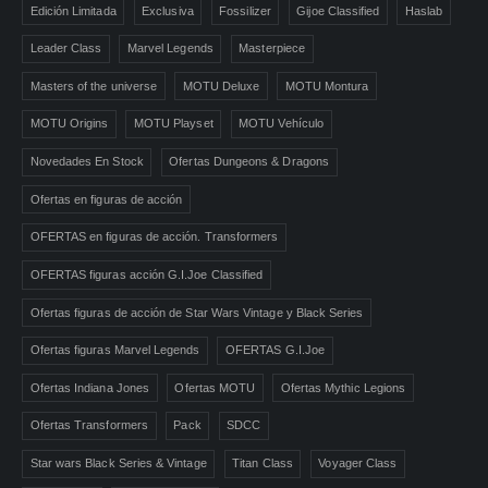
Edición Limitada
Exclusiva
Fossilizer
Gijoe Classified
Haslab
Leader Class
Marvel Legends
Masterpiece
Masters of the universe
MOTU Deluxe
MOTU Montura
MOTU Origins
MOTU Playset
MOTU Vehículo
Novedades En Stock
Ofertas Dungeons & Dragons
Ofertas en figuras de acción
OFERTAS en figuras de acción. Transformers
OFERTAS figuras acción G.I.Joe Classified
Ofertas figuras de acción de Star Wars Vintage y Black Series
Ofertas figuras Marvel Legends
OFERTAS G.I.Joe
Ofertas Indiana Jones
Ofertas MOTU
Ofertas Mythic Legions
Ofertas Transformers
Pack
SDCC
Star wars Black Series & Vintage
Titan Class
Voyager Class