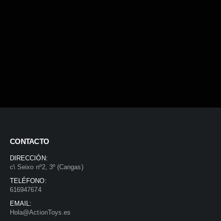
CONTACTO
DIRECCIÓN:
c\ Seixo nº2, 3º (Cangas)
TELÉFONO:
616947674
EMAIL:
Hola@ActionToys.es