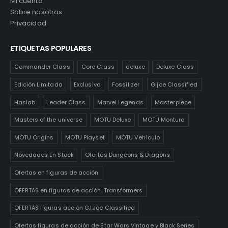
Mi cuenta
Sobre nosotros
Privacidad
ETIQUETAS POPULARES
Commander Class
Core Class
deluxe
Deluxe Class
Edición Limitada
Exclusiva
Fossilizer
Gijoe Classified
Haslab
Leader Class
Marvel Legends
Masterpiece
Masters of the universe
MOTU Deluxe
MOTU Montura
MOTU Origins
MOTU Playset
MOTU Vehículo
Novedades En Stock
Ofertas Dungeons & Dragons
Ofertas en figuras de acción
OFERTAS en figuras de acción. Transformers
OFERTAS figuras acción G.I.Joe Classified
Ofertas figuras de acción de Star Wars Vintage y Black Series