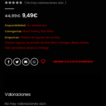
( No hay valoraciones aún. )
0
out of 5
El
El
9,49
€
44,99
€
precio
precio
original
actual
Disponibilidad:
Sin existencias
era:
es:
Categorías:
Black Series
,
Star Wars
44,99€.
9,49€.
Etiquetas:
Ofertas en figuras de acción
,
Ofertas figuras de acción de Star Wars Vintage y Black Series
,
Star wars Black Series & Vintage
AÑADIR A LA LISTA DE DESEOS
Valoraciones
No hay valoraciones aún.