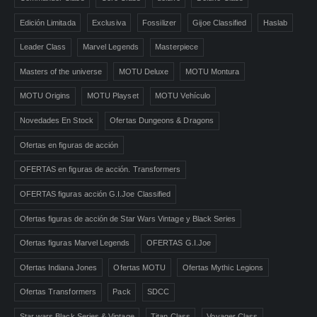
Edición Limitada
Exclusiva
Fossilizer
Gijoe Classified
Haslab
Leader Class
Marvel Legends
Masterpiece
Masters of the universe
MOTU Deluxe
MOTU Montura
MOTU Origins
MOTU Playset
MOTU Vehículo
Novedades En Stock
Ofertas Dungeons & Dragons
Ofertas en figuras de acción
OFERTAS en figuras de acción. Transformers
OFERTAS figuras acción G.I.Joe Classified
Ofertas figuras de acción de Star Wars Vintage y Black Series
Ofertas figuras Marvel Legends
OFERTAS G.I.Joe
Ofertas Indiana Jones
Ofertas MOTU
Ofertas Mythic Legions
Ofertas Transformers
Pack
SDCC
Star wars Black Series & Vintage
Titan Class
Voyager Class