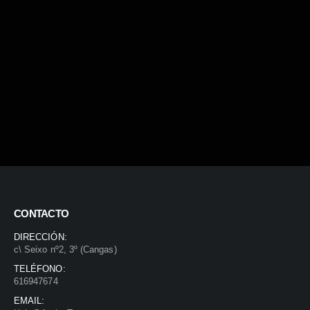
CONTACTO
DIRECCIÓN:
c\ Seixo nº2, 3º (Cangas)
TELÉFONO:
616947674
EMAIL: