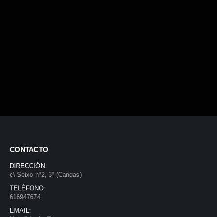
CONTACTO
DIRECCIÓN:
c\ Seixo nº2, 3º (Cangas)
TELÉFONO:
616947674
EMAIL: