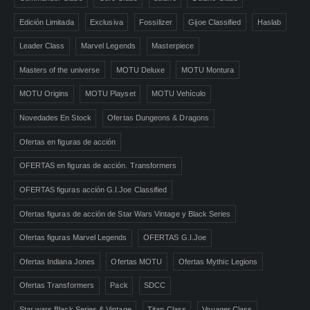
Edición Limitada
Exclusiva
Fossilizer
Gijoe Classified
Haslab
Leader Class
Marvel Legends
Masterpiece
Masters of the universe
MOTU Deluxe
MOTU Montura
MOTU Origins
MOTU Playset
MOTU Vehículo
Novedades En Stock
Ofertas Dungeons & Dragons
Ofertas en figuras de acción
OFERTAS en figuras de acción. Transformers
OFERTAS figuras acción G.I.Joe Classified
Ofertas figuras de acción de Star Wars Vintage y Black Series
Ofertas figuras Marvel Legends
OFERTAS G.I.Joe
Ofertas Indiana Jones
Ofertas MOTU
Ofertas Mythic Legions
Ofertas Transformers
Pack
SDCC
Star wars Black Series & Vintage
Titan Class
Voyager Class