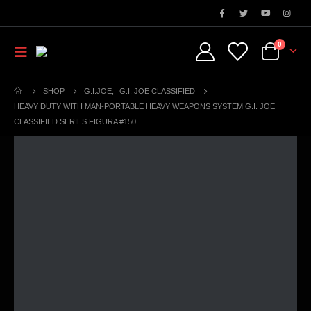
0
SHOP
G.I.JOE
,
G.I. JOE CLASSIFIED
HEAVY DUTY WITH MAN-PORTABLE HEAVY WEAPONS SYSTEM G.I. JOE
CLASSIFIED SERIES FIGURA #150