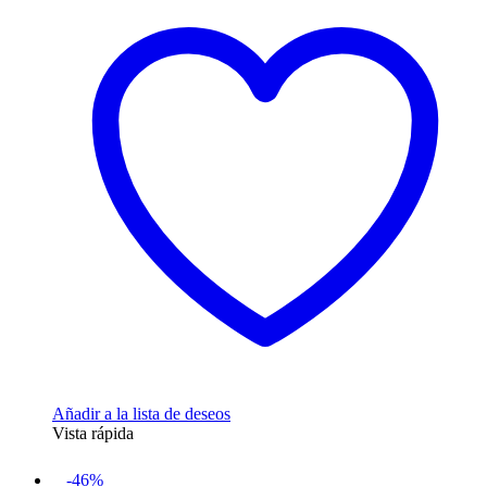
era:
es:
29,99€.
27,00€.
Añadir a la lista de deseos
Vista rápida
-46%