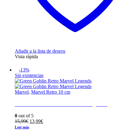
Añadir a la lista de deseos
Vista rápida
-13%
Sin existencias
Marvel
,
Marvel Retro 10 cm
Green Goblin Retro Marvel Legends
0
out of 5
El
El
15,99
€
13,99
€
precio
precio
Leer más
original
actual
era:
es: