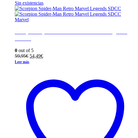
Sin existencias
Marvel
Scorpion Spider-Man Retro Marvel Legends
SDCC
0
out of 5
El
El
59,95
€
54,49
€
precio
precio
Leer más
original
actual
era:
es:
59,95€.
54,49€.