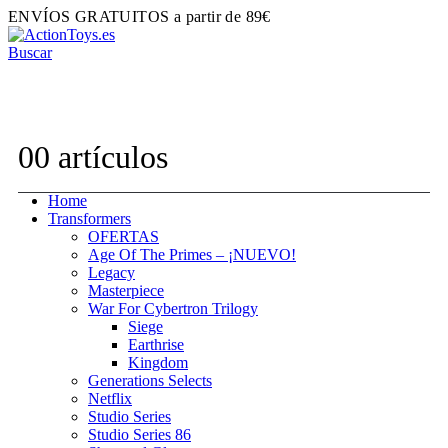
ENVÍOS GRATUITOS a partir de 89€
Buscar
Contacta con nosotros:
hola@actiontoys.es
0
0 artículos
Home
Transformers
OFERTAS
Age Of The Primes – ¡NUEVO!
Legacy
Masterpiece
War For Cybertron Trilogy
Siege
Earthrise
Kingdom
Generations Selects
Netflix
Studio Series
Studio Series 86