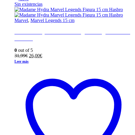
Sin existencias
Marvel
,
Marvel Legends 15 cm
Madame Hydra Marvel Legends Figura 15 cm
Hasbro
0
out of 5
El
El
31,99
€
26,00
€
precio
precio
Leer más
original
actual
era:
es:
31,99€.
26,00€.