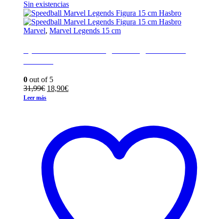
Sin existencias
Marvel
,
Marvel Legends 15 cm
Speedball Marvel Legends Figura 15 cm
Hasbro
0
out of 5
El
El
31,99
€
18,90
€
precio
precio
Leer más
original
actual
era:
es:
31,99€.
18,90€.