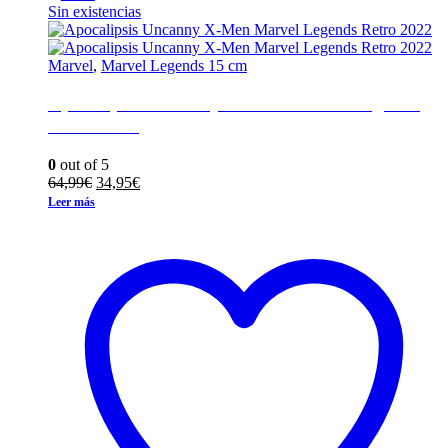
Sin existencias
Marvel
,
Marvel Legends 15 cm
Apocalipsis Uncanny X-Men Marvel Legends
Retro 2022
0
out of 5
El
El
64,99
€
34,95
€
precio
precio
Leer más
original
actual
era:
es:
64,99€.
34,95€.