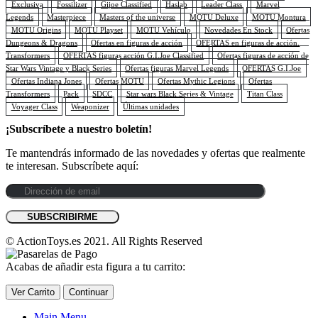
Exclusiva
Fossilizer
Gijoe Classified
Haslab
Leader Class
Marvel
Legends
Masterpiece
Masters of the universe
MOTU Deluxe
MOTU Montura
MOTU Origins
MOTU Playset
MOTU Vehículo
Novedades En Stock
Ofertas
Dungeons & Dragons
Ofertas en figuras de acción
OFERTAS en figuras de acción.
Transformers
OFERTAS figuras acción G.I.Joe Classified
Ofertas figuras de acción de
Star Wars Vintage y Black Series
Ofertas figuras Marvel Legends
OFERTAS G.I.Joe
Ofertas Indiana Jones
Ofertas MOTU
Ofertas Mythic Legions
Ofertas
Transformers
Pack
SDCC
Star wars Black Series & Vintage
Titan Class
Voyager Class
Weaponizer
Últimas unidades
¡Subscríbete a nuestro boletín!
Te mantendrás informado de las novedades y ofertas que realmente
te interesan. Subscríbete aquí:
© ActionToys.es 2021. All Rights Reserved
Acabas de añadir esta figura a tu carrito:
Ver Carrito
Continuar
Main Menu