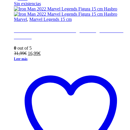
Sin existencias
Marvel
,
Marvel Legends 15 cm
Iron Man 2022 Marvel Legends Figura 15 cm
Hasbro
0
out of 5
El
El
31,99
€
16,99
€
precio
precio
Leer más
original
actual
era:
es:
31,99€.
16,99€.