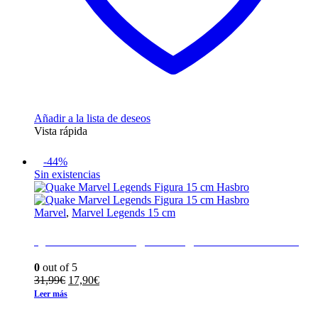
Añadir a la lista de deseos
Vista rápida
-44%
Sin existencias
Marvel
,
Marvel Legends 15 cm
Quake Marvel Legends Figura 15 cm Hasbro
0
out of 5
El
El
31,99
€
17,90
€
precio
precio
Leer más
original
actual
era:
es: