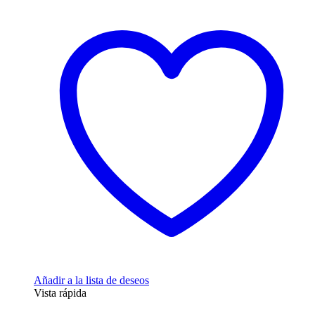
original
actual
era:
es:
99,00€.
24,90€.
Añadir a la lista de deseos
Vista rápida