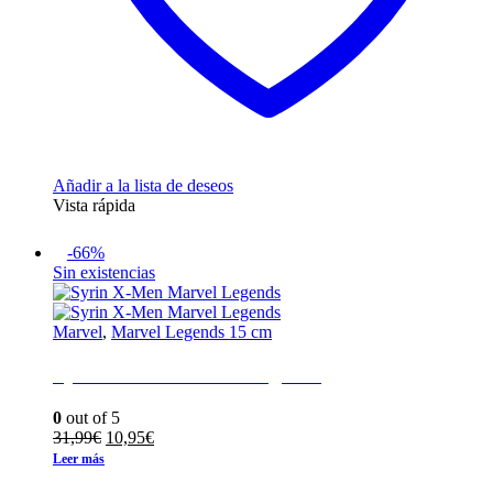
Añadir a la lista de deseos
Vista rápida
-66%
Sin existencias
Marvel
,
Marvel Legends 15 cm
Syrin X-Men Marvel Legends
0
out of 5
El
El
31,99
€
10,95
€
precio
precio
Leer más
original
actual