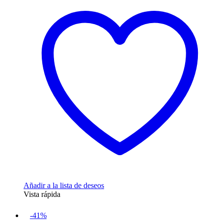
15,99€.
13,99€.
Añadir a la lista de deseos
Vista rápida
-41%