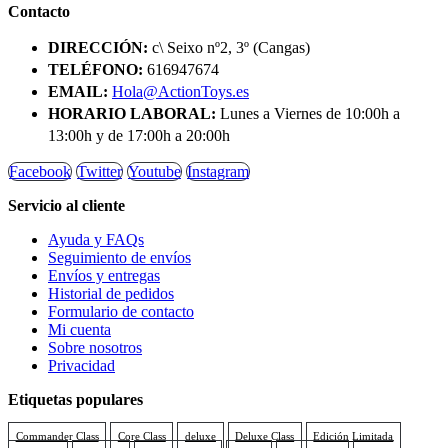
Contacto
DIRECCIÓN:
c\ Seixo nº2, 3º (Cangas)
TELÉFONO:
616947674
EMAIL:
Hola@ActionToys.es
HORARIO LABORAL:
Lunes a Viernes de 10:00h a
13:00h y de 17:00h a 20:00h
Facebook
Twitter
Youtube
Instagram
Servicio al cliente
Ayuda y FAQs
Seguimiento de envíos
Envíos y entregas
Historial de pedidos
Formulario de contacto
Mi cuenta
Sobre nosotros
Privacidad
Etiquetas populares
Commander Class
Core Class
deluxe
Deluxe Class
Edición Limitada