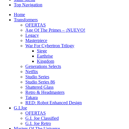
Top Navigation
Home
Transformers
OFERTAS
Age Of The Primes – ¡NUEVO!
Legacy
Masterpiece
War For Cybertron Trilogy
Siege
Earthrise
Kingdom
Generations Selects
Netflix
Studio Series
Studio Series 86
Shattered Glass
Retro & Headmasters
Takara
RED: Robot Enhanced Design
G.I.Joe
OFERTAS
G.I. Joe Classified
G.I. Joe Retro
Masters Of The Universe