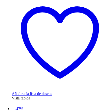
era:
es:
31,99€.
10,95€.
Añadir a la lista de deseos
Vista rápida
-47%