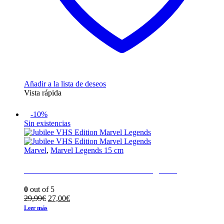
Añadir a la lista de deseos
Vista rápida
-10%
Sin existencias
Marvel
,
Marvel Legends 15 cm
Jubilee VHS Edition Marvel Legends
0
out of 5
El
El
29,99
€
27,00
€
precio
precio
Leer más
original
actual