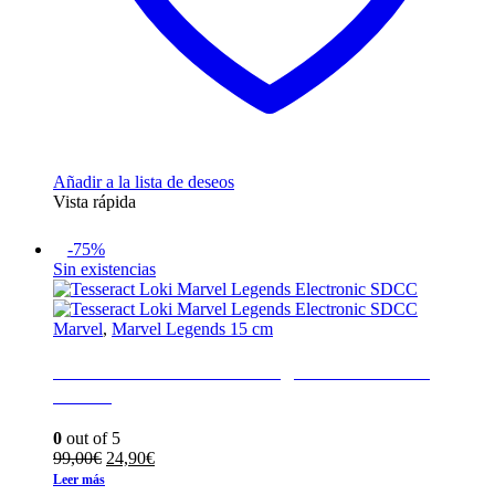
Añadir a la lista de deseos
Vista rápida
-75%
Sin existencias
Marvel
,
Marvel Legends 15 cm
Tesseract Loki Marvel Legends Electronic
SDCC
0
out of 5
El
El
99,00
€
24,90
€
precio
precio
Leer más