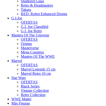
Shattered Glass
Retro & Headmasters
Takara
RED: Robot Enhanced Design
G.I.Joe
OFERTAS
G.I. Joe Classified
G.I. Joe Retro
Masters Of The Universe
OFERTAS
Origins
Masterverse
Mega Construx
Masters Of The WWE
Marvel
OFERTAS
Marvel Legends 15 cm
Marvel Retro 10 cm
Star Wars
OFERTAS
Black Series
Vintage Collection
Retro Collection
WWE Mattel
Más Figuras