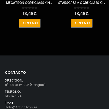
MEGATRON CORE CLASS KINGDOM TRANSFORMERS WFC-K13
STARSCREAM CORE CLASS KINGDOM TRANSFORMERS WFC-K12
13,49
€
13,49
€
0
out of 5
0
out of 5
io
al
LEER MÁS
LEER MÁS
0€.
CONTACTO
DIRECCIÓN:
c\ Seixo nº2, 3º (Cangas)
TELÉFONO:
616947674
EMAIL:
Hola@ActionToys.es