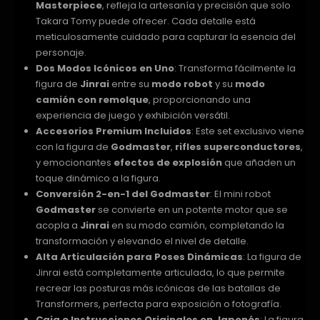
Masterpiece
, refleja la artesanía y precisión que solo
Takara Tomy puede ofrecer. Cada detalle está
meticulosamente cuidado para capturar la esencia del
personaje.
Dos Modos Icónicos en Uno
: Transforma fácilmente la
figura de
Jinrai
entre su
modo robot
y su
modo
camión con remolque
, proporcionando una
experiencia de juego y exhibición versátil.
Accesorios Premium Incluidos
: Este set exclusivo viene
con la figura de
Godmaster
,
rifles superconductores
,
y emocionantes
efectos de explosión
que añaden un
toque dinámico a la figura.
Conversión 2-en-1 del Godmaster
: El mini robot
Godmaster
se convierte en un potente motor que se
acopla a
Jinrai
en su modo camión, completando la
transformación y elevando el nivel de detalle.
Alta Articulación para Poses Dinámicas
: La figura de
Jinrai está completamente articulada, lo que permite
recrear las posturas más icónicas de las batallas de
Transformers, perfecta para exposición o fotografía.
Caja e Instrucciones Originales en Japonés
: La figura