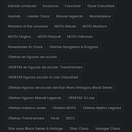
Edición Limitada
Exclusiva
Fossilizer
Gijoe Classified
Haslab
Leader Class
Marvel Legends
Masterpiece
Masters of the universe
MOTU Deluxe
MOTU Montura
MOTU Origins
MOTU Playset
MOTU Vehículo
Novedades En Stock
Ofertas Dungeons & Dragons
Ofertas en figuras de acción
OFERTAS en figuras de acción. Transformers
OFERTAS figuras acción G.I.Joe Classified
Ofertas figuras de acción de Star Wars Vintage y Black Series
Ofertas figuras Marvel Legends
OFERTAS G.I.Joe
Ofertas Indiana Jones
Ofertas MOTU
Ofertas Mythic Legions
Ofertas Transformers
Pack
SDCC
Star wars Black Series & Vintage
Titan Class
Voyager Class