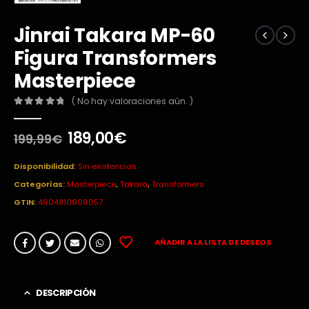
Jinrai Takara MP-60
Figura Transformers
Masterpiece
( No hay valoraciones aún. )
0
out of 5
El
El
189,00
€
199,99
€
precio
precio
original
actual
Disponibilidad:
Sin existencias
era:
es:
Categorías:
Masterpiece
,
Takara
,
Transformers
199,99€.
189,00€.
GTIN:
4904810909057
AÑADIR A LA LISTA DE DESEOS
DESCRIPCIÓN