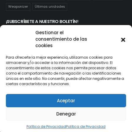
Weaponizer
Últimas unidades
¡SUBSCRÍBETE A NUESTRO BOLETÍN!
Te mantendrás informado de las novedades y ofertas que
Gestionar el
realmente te interesan. Subscríbete aquí:
consentimiento de las
cookies
Para ofrecerte la mejor experiencia, utilizamos cookies para
almacenar y/o acceder a la información del dispositivo. El
consentimiento de estas cookies nos permite procesar datos
como el comportamiento de navegación o las identificaciones
únicas en este sitio. No consentir, puede afectar negativamente a
ciertas características y funciones.
Aceptar
© ActionToys.es 2021. All Rights Reserved
Denegar
Política de Privacidad
Política de Privacidad