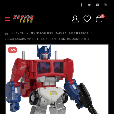
0
SHOP
TRANSFORMERS
,
TAKARA
,
MASTERPIECE
JINRAI TAKARA MP-60 FIGURA TRANSFORMERS MASTERPIECE
-5%