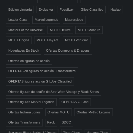
Edición Limitada
Exclusiva
Fossilizer
Gijoe Classified
Haslab
Leader Class
Marvel Legends
Masterpiece
Masters of the universe
MOTU Deluxe
MOTU Montura
MOTU Origins
MOTU Playset
MOTU Vehículo
Novedades En Stock
Ofertas Dungeons & Dragons
Ofertas en figuras de acción
OFERTAS en figuras de acción. Transformers
OFERTAS figuras acción G.I.Joe Classified
Ofertas figuras de acción de Star Wars Vintage y Black Series
Ofertas figuras Marvel Legends
OFERTAS G.I.Joe
Ofertas Indiana Jones
Ofertas MOTU
Ofertas Mythic Legions
Ofertas Transformers
Pack
SDCC
Star wars Black Series & Vintage
Titan Class
Voyager Class