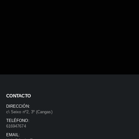
CONTACTO
DIRECCIÓN:
c\ Seixo nº2, 3º (Cangas)
TELÉFONO:
616947674
EMAIL: