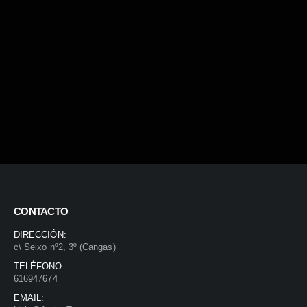
CONTACTO
DIRECCIÓN:
c\ Seixo nº2, 3º (Cangas)
TELÉFONO:
616947674
EMAIL: