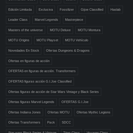
Edición Limitada
Exclusiva
Fossilizer
Gijoe Classified
Haslab
Leader Class
Marvel Legends
Masterpiece
Masters of the universe
MOTU Deluxe
MOTU Montura
MOTU Origins
MOTU Playset
MOTU Vehículo
Novedades En Stock
Ofertas Dungeons & Dragons
Ofertas en figuras de acción
OFERTAS en figuras de acción. Transformers
OFERTAS figuras acción G.I.Joe Classified
Ofertas figuras de acción de Star Wars Vintage y Black Series
Ofertas figuras Marvel Legends
OFERTAS G.I.Joe
Ofertas Indiana Jones
Ofertas MOTU
Ofertas Mythic Legions
Ofertas Transformers
Pack
SDCC
Star wars Black Series & Vintage
Titan Class
Voyager Class