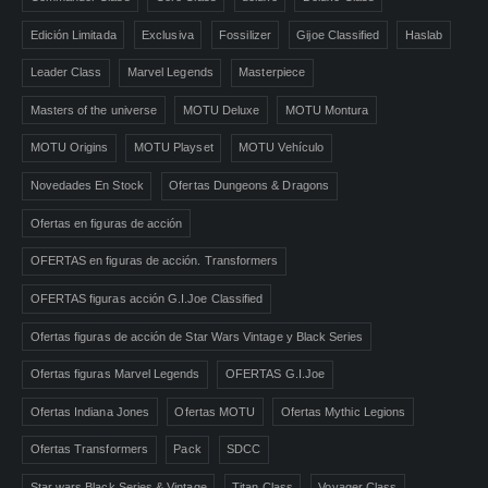
Edición Limitada
Exclusiva
Fossilizer
Gijoe Classified
Haslab
Leader Class
Marvel Legends
Masterpiece
Masters of the universe
MOTU Deluxe
MOTU Montura
MOTU Origins
MOTU Playset
MOTU Vehículo
Novedades En Stock
Ofertas Dungeons & Dragons
Ofertas en figuras de acción
OFERTAS en figuras de acción. Transformers
OFERTAS figuras acción G.I.Joe Classified
Ofertas figuras de acción de Star Wars Vintage y Black Series
Ofertas figuras Marvel Legends
OFERTAS G.I.Joe
Ofertas Indiana Jones
Ofertas MOTU
Ofertas Mythic Legions
Ofertas Transformers
Pack
SDCC
Star wars Black Series & Vintage
Titan Class
Voyager Class