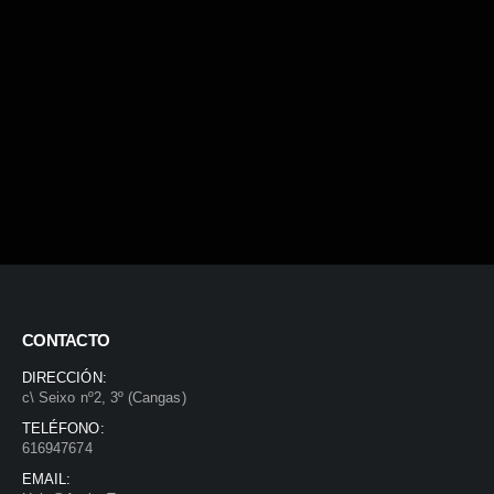
CONTACTO
DIRECCIÓN:
c\ Seixo nº2, 3º (Cangas)
TELÉFONO:
616947674
EMAIL: