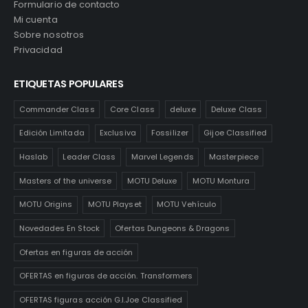
Formulario de contacto
Mi cuenta
Sobre nosotros
Privacidad
ETIQUETAS POPULARES
Commander Class
Core Class
deluxe
Deluxe Class
Edición Limitada
Exclusiva
Fossilizer
Gijoe Classified
Haslab
Leader Class
Marvel Legends
Masterpiece
Masters of the universe
MOTU Deluxe
MOTU Montura
MOTU Origins
MOTU Playset
MOTU Vehículo
Novedades En Stock
Ofertas Dungeons & Dragons
Ofertas en figuras de acción
OFERTAS en figuras de acción. Transformers
OFERTAS figuras acción G.I.Joe Classified