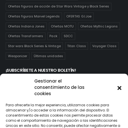
Ofertas figuras de acción de Star Wars Vintage y Black Series
Ofertas figuras Marvel Legends
OFERTAS G.I.Joe
Ofertas Indiana Jones
Ofertas MOTU
Ofertas Mythic Legions
Ofertas Transformers
Pack
SDCC
Star wars Black Series & Vintage
Titan Class
Voyager Class
Weaponizer
Últimas unidades
¡SUBSCRÍBETE A NUESTRO BOLETÍN!
Te mantendrás informado de las novedades y ofertas que
Gestionar el
realmente te interesan. Subscríbete aquí:
consentimiento de las
cookies
Para ofrecerte la mejor experiencia, utilizamos cookies para
almacenar y/o acceder a la información del dispositivo. El
consentimiento de estas cookies nos permite procesar datos
como el comportamiento de navegación o las identificaciones
únicas en este sitio. No consentir, puede afectar negativamente a