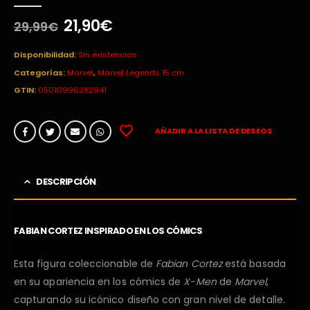
0
out of 5
El
El
21,90
€
29,99
€
precio
precio
original
actual
Disponibilidad:
Sin existencias
era:
es:
Categorías:
Marvel
,
Marvel Legends 15 cm
29,99€.
21,90€.
GTIN:
05010996282941
AÑADIR A LA LISTA DE DESEOS
DESCRIPCIÓN
FABIAN CORTEZ INSPIRADO EN LOS CÓMICS
Esta figura coleccionable de
Fabian Cortez
está basada
en su apariencia en los cómics de
X-Men
de
Marvel
,
capturando su icónico diseño con gran nivel de detalle.