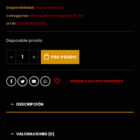
precio
precio
original
actual
Disponibilidad:
Hay existencias
era:
es:
Categorías:
Marvel
,
Marvel Legends 15 cm
29,99€.
21,90€.
GTIN:
5010996328199
Disponible pronto
PRE-PEDIDO
AÑADIR A LA LISTA DE DESEOS
DESCRIPCIÓN
VALORACIONES (0)