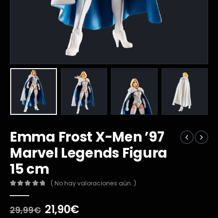
Emma Frost X-Men ’97
Marvel Legends Figura
15 cm
( No hay valoraciones aún. )
0
out of 5
El
El
21,90
€
29,99
€