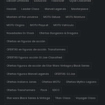
Edición Limitada
Exclusiva
Fossilizer
Gijoe Classified
Haslab
Leader Class
Marvel Legends
Masterpiece
Masters of the universe
MOTU Deluxe
MOTU Montura
MOTU Origins
MOTU Playset
MOTU Vehículo
Novedades En Stock
Ofertas Dungeons & Dragons
Ofertas en figuras de acción
OFERTAS en figuras de acción. Transformers
OFERTAS figuras acción G.I.Joe Classified
Ofertas figuras de acción de Star Wars Vintage y Black Series
Ofertas figuras Marvel Legends
OFERTAS G.I.Joe
Ofertas Indiana Jones
Ofertas MOTU
Ofertas Mythic Legions
Ofertas Transformers
Pack
SDCC
Star wars Black Series & Vintage
Titan Class
Voyager Class