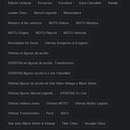
Edición Limitada
Exclusiva
Fossilizer
Gijoe Classified
Haslab
Leader Class
Marvel Legends
Masterpiece
Masters of the universe
MOTU Deluxe
MOTU Montura
MOTU Origins
MOTU Playset
MOTU Vehículo
Novedades En Stock
Ofertas Dungeons & Dragons
Ofertas en figuras de acción
OFERTAS en figuras de acción. Transformers
OFERTAS figuras acción G.I.Joe Classified
Ofertas figuras de acción de Star Wars Vintage y Black Series
Ofertas figuras Marvel Legends
OFERTAS G.I.Joe
Ofertas Indiana Jones
Ofertas MOTU
Ofertas Mythic Legions
Ofertas Transformers
Pack
SDCC
Star wars Black Series & Vintage
Titan Class
Voyager Class