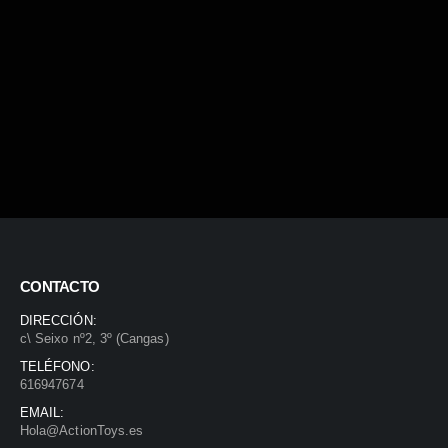
CONTACTO
DIRECCIÓN:
c\ Seixo nº2, 3º (Cangas)
TELÉFONO:
616947674
EMAIL:
Hola@ActionToys.es