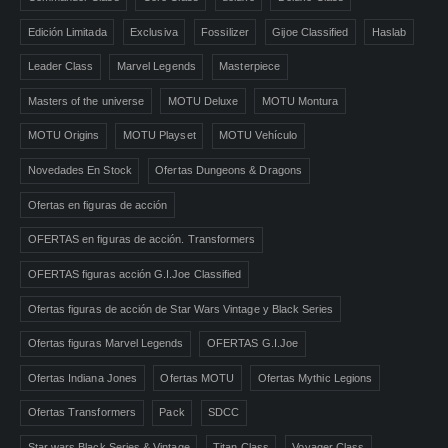
Edición Limitada
Exclusiva
Fossilizer
Gijoe Classified
Haslab
Leader Class
Marvel Legends
Masterpiece
Masters of the universe
MOTU Deluxe
MOTU Montura
MOTU Origins
MOTU Playset
MOTU Vehículo
Novedades En Stock
Ofertas Dungeons & Dragons
Ofertas en figuras de acción
OFERTAS en figuras de acción. Transformers
OFERTAS figuras acción G.I.Joe Classified
Ofertas figuras de acción de Star Wars Vintage y Black Series
Ofertas figuras Marvel Legends
OFERTAS G.I.Joe
Ofertas Indiana Jones
Ofertas MOTU
Ofertas Mythic Legions
Ofertas Transformers
Pack
SDCC
Star wars Black Series & Vintage
Titan Class
Voyager Class