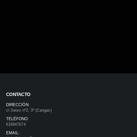
CONTACTO
DIRECCIÓN:
c\ Seixo nº2, 3º (Cangas)
TELÉFONO:
616947674
EMAIL: