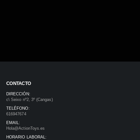
CONTACTO
DIRECCIÓN:
c\ Seixo nº2, 3º (Cangas)
TELÉFONO:
616947674
EMAIL:
Hola@ActionToys.es
HORARIO LABORAL: