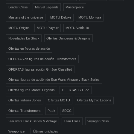
Leader Class
Marvel Legends
Masterpiece
Masters of the universe
MOTU Deluxe
MOTU Montura
MOTU Origins
MOTU Playset
MOTU Vehículo
Novedades En Stock
Ofertas Dungeons & Dragons
Ofertas en figuras de acción
OFERTAS en figuras de acción. Transformers
OFERTAS figuras acción G.I.Joe Classified
Ofertas figuras de acción de Star Wars Vintage y Black Series
Ofertas figuras Marvel Legends
OFERTAS G.I.Joe
Ofertas Indiana Jones
Ofertas MOTU
Ofertas Mythic Legions
Ofertas Transformers
Pack
SDCC
Star wars Black Series & Vintage
Titan Class
Voyager Class
Weaponizer
Últimas unidades