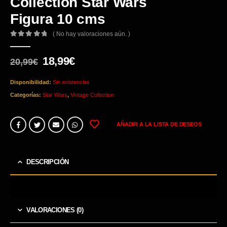
Collection Star Wars
Figura 10 cms
( No hay valoraciones aún. )
0
out of 5
El
El
18,99
€
20,99
€
precio
precio
original
actual
Disponibilidad:
Sin existencias
era:
es:
Categorías:
Star Wars
,
Vintage Collection
20,99€.
18,99€.
AÑADIR A LA LISTA DE DESEOS
DESCRIPCIÓN
VALORACIONES (0)