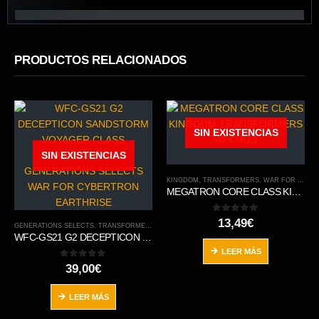
PRODUCTOS RELACIONADOS
SIN EXISTENCIAS
SIN EXISTENCIAS
KINGDOM
,
TRANSFORMERS
,
WAR FOR CYBERTRON TRILOGY
MEGATRON CORE CLASS KINGDOM TRANSFORMERS WFC-K13
0
out of 5
13,49
€
GENERATIONS SELECTS
,
TRANSFORMERS
,
WAR FOR CYBERTRON TRILOGY
WFC-GS21 G2 DECEPTICON SANDSTORM VOYAGER CLASS TRANSFORMERS GENERATIONS SELECTS WAR FOR CYBERTRON EARTHRISE
LEER MÁS
0
out of 5
39,00
€
LEER MÁS