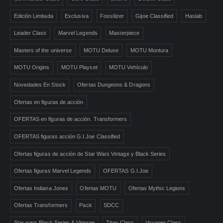
Edición Limitada
Exclusiva
Fossilizer
Gijoe Classified
Haslab
Leader Class
Marvel Legends
Masterpiece
Masters of the universe
MOTU Deluxe
MOTU Montura
MOTU Origins
MOTU Playset
MOTU Vehículo
Novedades En Stock
Ofertas Dungeons & Dragons
Ofertas en figuras de acción
OFERTAS en figuras de acción. Transformers
OFERTAS figuras acción G.I.Joe Classified
Ofertas figuras de acción de Star Wars Vintage y Black Series
Ofertas figuras Marvel Legends
OFERTAS G.I.Joe
Ofertas Indiana Jones
Ofertas MOTU
Ofertas Mythic Legions
Ofertas Transformers
Pack
SDCC
Star wars Black Series & Vintage
Titan Class
Voyager Class