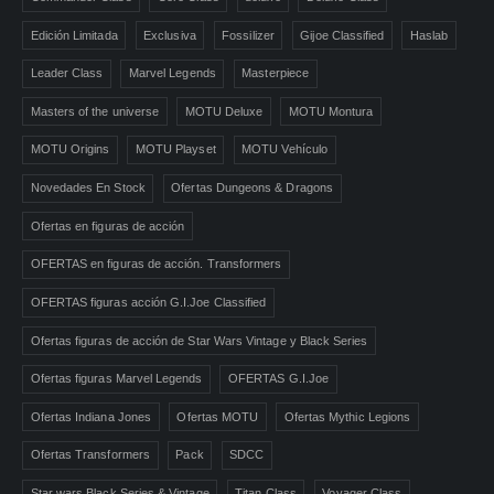
Edición Limitada
Exclusiva
Fossilizer
Gijoe Classified
Haslab
Leader Class
Marvel Legends
Masterpiece
Masters of the universe
MOTU Deluxe
MOTU Montura
MOTU Origins
MOTU Playset
MOTU Vehículo
Novedades En Stock
Ofertas Dungeons & Dragons
Ofertas en figuras de acción
OFERTAS en figuras de acción. Transformers
OFERTAS figuras acción G.I.Joe Classified
Ofertas figuras de acción de Star Wars Vintage y Black Series
Ofertas figuras Marvel Legends
OFERTAS G.I.Joe
Ofertas Indiana Jones
Ofertas MOTU
Ofertas Mythic Legions
Ofertas Transformers
Pack
SDCC
Star wars Black Series & Vintage
Titan Class
Voyager Class