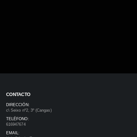
CONTACTO
DIRECCIÓN:
c\ Seixo nº2, 3º (Cangas)
TELÉFONO:
616947674
EMAIL: