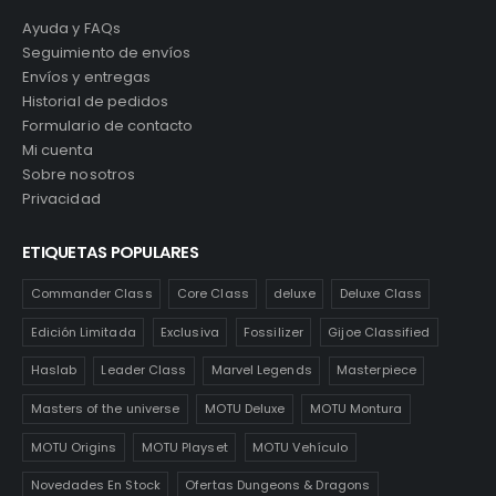
Ayuda y FAQs
Seguimiento de envíos
Envíos y entregas
Historial de pedidos
Formulario de contacto
Mi cuenta
Sobre nosotros
Privacidad
ETIQUETAS POPULARES
Commander Class
Core Class
deluxe
Deluxe Class
Edición Limitada
Exclusiva
Fossilizer
Gijoe Classified
Haslab
Leader Class
Marvel Legends
Masterpiece
Masters of the universe
MOTU Deluxe
MOTU Montura
MOTU Origins
MOTU Playset
MOTU Vehículo
Novedades En Stock
Ofertas Dungeons & Dragons