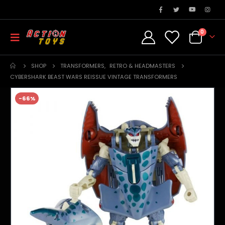
0
SHOP
TRANSFORMERS
,
RETRO & HEADMASTERS
CYBERSHARK BEAST WARS REISSUE VINTAGE TRANSFORMERS
-66%