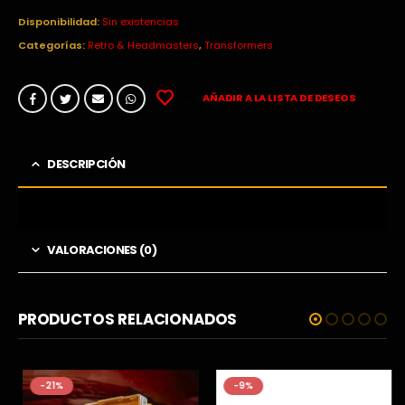
precio
precio
original
actual
Disponibilidad:
Sin existencias
era:
es:
Categorías:
Retro & Headmasters
,
Transformers
36,99€.
12,52€.
AÑADIR A LA LISTA DE DESEOS
DESCRIPCIÓN
VALORACIONES (0)
PRODUCTOS RELACIONADOS
-21%
-9%