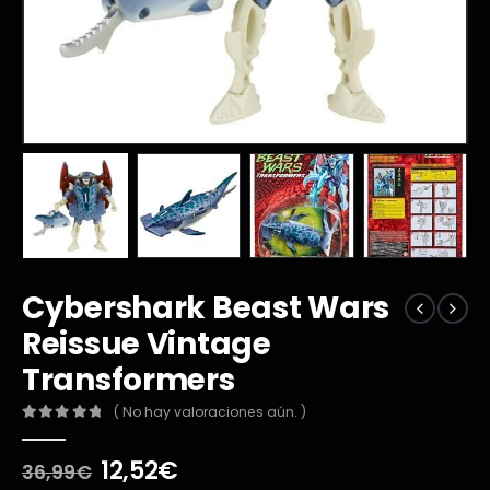
Cybershark Beast Wars
Reissue Vintage
Transformers
( No hay valoraciones aún. )
0
out of 5
El
El
12,52
€
36,99
€