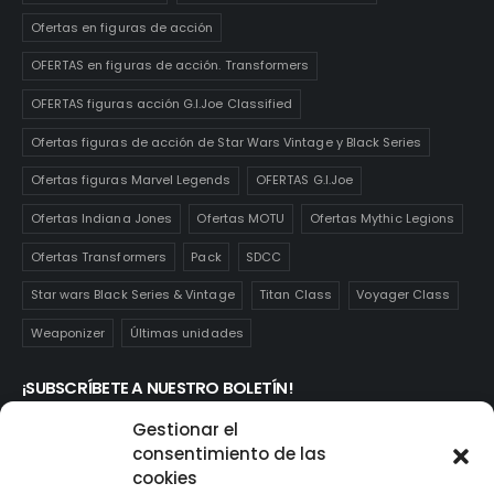
Ofertas en figuras de acción
OFERTAS en figuras de acción. Transformers
OFERTAS figuras acción G.I.Joe Classified
Ofertas figuras de acción de Star Wars Vintage y Black Series
Ofertas figuras Marvel Legends
OFERTAS G.I.Joe
Ofertas Indiana Jones
Ofertas MOTU
Ofertas Mythic Legions
Ofertas Transformers
Pack
SDCC
Star wars Black Series & Vintage
Titan Class
Voyager Class
Weaponizer
Últimas unidades
¡SUBSCRÍBETE A NUESTRO BOLETÍN!
Te mantendrás informado de las novedades y ofertas que
Gestionar el
realmente te interesan. Subscríbete aquí:
consentimiento de las
cookies