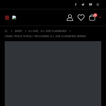
0
SHOP
G.I.JOE
,
G.I. JOE CLASSIFIED
CRAIG “ROCK ‘N ROLL” MCCONNEL G.I. JOE CLASSIFIED SERIES