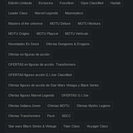
Edición Limitada
Exclusiva
Fossilizer
Gijoe Classified
Haslab
Leader Class
Marvel Legends
Masterpiece
Masters of the universe
MOTU Deluxe
MOTU Montura
MOTU Origins
MOTU Playset
MOTU Vehículo
Novedades En Stock
Ofertas Dungeons & Dragons
Ofertas en figuras de acción
OFERTAS en figuras de acción. Transformers
OFERTAS figuras acción G.I.Joe Classified
Ofertas figuras de acción de Star Wars Vintage y Black Series
Ofertas figuras Marvel Legends
OFERTAS G.I.Joe
Ofertas Indiana Jones
Ofertas MOTU
Ofertas Mythic Legions
Ofertas Transformers
Pack
SDCC
Star wars Black Series & Vintage
Titan Class
Voyager Class