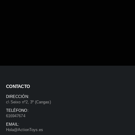
CONTACTO
DIRECCIÓN:
c\ Seixo nº2, 3º (Cangas)
TELÉFONO:
616947674
EMAIL:
Hola@ActionToys.es