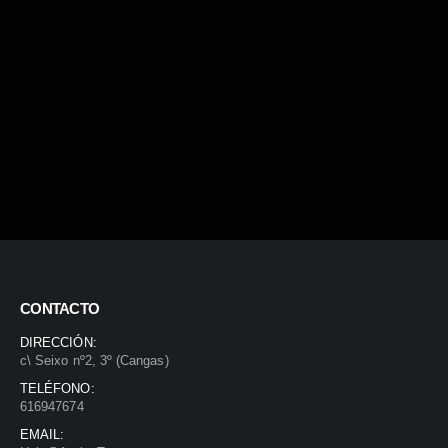
CONTACTO
DIRECCIÓN:
c\ Seixo nº2, 3º (Cangas)
TELÉFONO:
616947674
EMAIL: