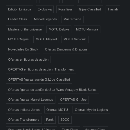
Edición Limitada
Exclusiva
Fossilizer
Gijoe Classified
Haslab
Leader Class
Marvel Legends
Masterpiece
Masters of the universe
MOTU Deluxe
MOTU Montura
MOTU Origins
MOTU Playset
MOTU Vehículo
Novedades En Stock
Ofertas Dungeons & Dragons
Ofertas en figuras de acción
OFERTAS en figuras de acción. Transformers
OFERTAS figuras acción G.I.Joe Classified
Ofertas figuras de acción de Star Wars Vintage y Black Series
Ofertas figuras Marvel Legends
OFERTAS G.I.Joe
Ofertas Indiana Jones
Ofertas MOTU
Ofertas Mythic Legions
Ofertas Transformers
Pack
SDCC
Star wars Black Series & Vintage
Titan Class
Voyager Class