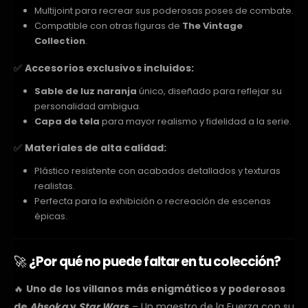
Multijoint para recrear sus poderosas poses de combate.
Compatible con otras figuras de
The Vintage
Collection
.
✅
Accesorios exclusivos incluidos:
Sable de luz naranja
único, diseñado para reflejar su
personalidad ambigua.
Capa de tela
para mayor realismo y fidelidad a la serie.
✅
Materiales de alta calidad:
Plástico resistente con acabados detallados y texturas
realistas.
Perfecta para la exhibición o recreación de escenas
épicas.
🚀
¿Por qué no puede faltar en tu colección?
🔥
Uno de los villanos más enigmáticos y poderosos
de
Ahsoka
y
Star Wars
– Un maestro de la Fuerza con su