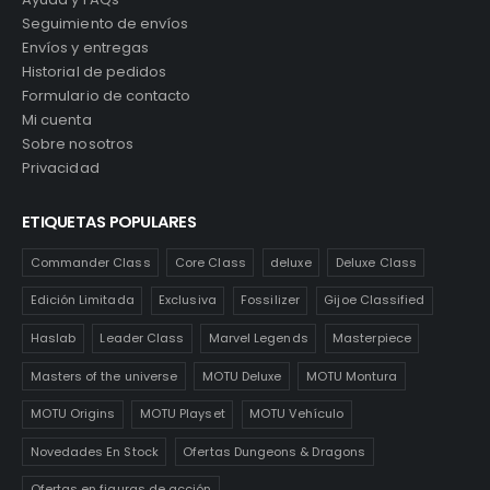
Seguimiento de envíos
Envíos y entregas
Historial de pedidos
Formulario de contacto
Mi cuenta
Sobre nosotros
Privacidad
ETIQUETAS POPULARES
Commander Class
Core Class
deluxe
Deluxe Class
Edición Limitada
Exclusiva
Fossilizer
Gijoe Classified
Haslab
Leader Class
Marvel Legends
Masterpiece
Masters of the universe
MOTU Deluxe
MOTU Montura
MOTU Origins
MOTU Playset
MOTU Vehículo
Novedades En Stock
Ofertas Dungeons & Dragons
Ofertas en figuras de acción