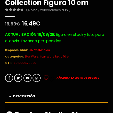
Collection Figura 10 cm
( No hay valoraciones aún. )
0
out of 5
El
El
16,49
€
19,99
€
precio
precio
original
actual
ACTUALIZACIÓN 19/08/25:
figura en stock y lista para
era:
es:
el envío. Enviando pre-pedidos.
19,99€.
16,49€.
Disponibilidad:
Sin existencias
Categorías:
Star Wars
,
Star Wars Retro 10 cm
GTIN:
5010996299291
AÑADIR A LA LISTA DE DESEOS
DESCRIPCIÓN