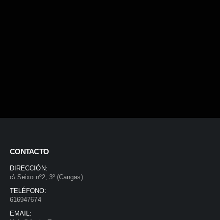
CONTACTO
DIRECCIÓN:
c\ Seixo nº2, 3º (Cangas)
TELÉFONO:
616947674
EMAIL: