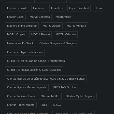
Edición Limitada
Exclusiva
Fossilizer
Gijoe Classified
Haslab
Leader Class
Marvel Legends
Masterpiece
Masters of the universe
MOTU Deluxe
MOTU Montura
MOTU Origins
MOTU Playset
MOTU Vehículo
Novedades En Stock
Ofertas Dungeons & Dragons
Ofertas en figuras de acción
OFERTAS en figuras de acción. Transformers
OFERTAS figuras acción G.I.Joe Classified
Ofertas figuras de acción de Star Wars Vintage y Black Series
Ofertas figuras Marvel Legends
OFERTAS G.I.Joe
Ofertas Indiana Jones
Ofertas MOTU
Ofertas Mythic Legions
Ofertas Transformers
Pack
SDCC
Star wars Black Series & Vintage
Titan Class
Voyager Class