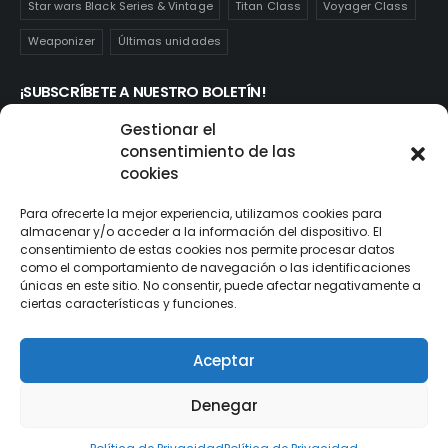
Star wars Black Series & Vintage
Titan Class
Voyager Class
Weaponizer
Últimas unidades
¡SUBSCRÍBETE A NUESTRO BOLETÍN!
Te mantendrás informado de las novedades y ofertas que
Gestionar el
realmente te interesan. Subscríbete aquí:
consentimiento de las
cookies
Para ofrecerte la mejor experiencia, utilizamos cookies para
almacenar y/o acceder a la información del dispositivo. El
consentimiento de estas cookies nos permite procesar datos
como el comportamiento de navegación o las identificaciones
únicas en este sitio. No consentir, puede afectar negativamente a
ciertas características y funciones.
Aceptar
© ActionToys.es 2021. All Rights Reserved
Denegar