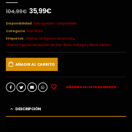
0
out of 5
El
El
35,99
€
104,99
€
precio
precio
original
actual
Disponibilidad:
Solo quedan 1 disponibles
era:
es:
Categoría:
Star Wars
104,99€.
35,99€.
Etiquetas:
Ofertas en figuras de acción
,
Ofertas figuras de acción de Star Wars Vintage y Black Series
AÑADIR AL CARRITO
AÑADIR A LA LISTA DE DESEOS
DESCRIPCIÓN