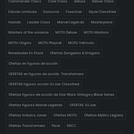
Commander Class
Core Class
deluxe
Deluxe Class
Edición Limitada
Exclusiva
Fossilizer
Gijoe Classified
Haslab
Leader Class
Marvel Legends
Masterpiece
Masters of the universe
MOTU Deluxe
MOTU Montura
MOTU Origins
MOTU Playset
MOTU Vehículo
Novedades En Stock
Ofertas Dungeons & Dragons
Ofertas en figuras de acción
OFERTAS en figuras de acción. Transformers
OFERTAS figuras acción G.I.Joe Classified
Ofertas figuras de acción de Star Wars Vintage y Black Series
Ofertas figuras Marvel Legends
OFERTAS G.I.Joe
Ofertas Indiana Jones
Ofertas MOTU
Ofertas Mythic Legions
Ofertas Transformers
Pack
SDCC