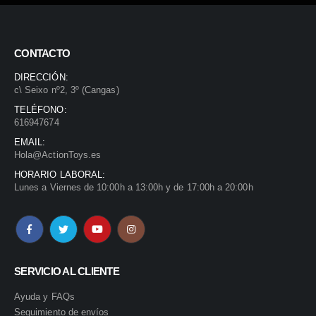
o
CONTACTO
.
DIRECCIÓN:
c\ Seixo nº2, 3º (Cangas)
TELÉFONO:
616947674
EMAIL:
Hola@ActionToys.es
HORARIO LABORAL:
Lunes a Viernes de 10:00h a 13:00h y de 17:00h a 20:00h
SERVICIO AL CLIENTE
Ayuda y FAQs
Seguimiento de envíos