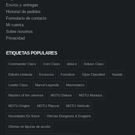
Envíos y entregas
Historial de pedidos
Formulario de contacto
Mi cuenta
Sobre nosotros
Privacidad
ETIQUETAS POPULARES
Commander Class
Core Class
deluxe
Deluxe Class
Edición Limitada
Exclusiva
Fossilizer
Gijoe Classified
Haslab
Leader Class
Marvel Legends
Masterpiece
Masters of the universe
MOTU Deluxe
MOTU Montura
MOTU Origins
MOTU Playset
MOTU Vehículo
Novedades En Stock
Ofertas Dungeons & Dragons
Ofertas en figuras de acción