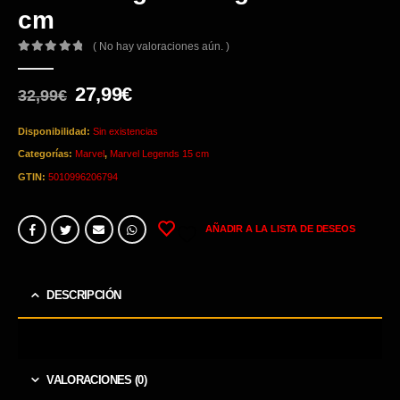
cm
( No hay valoraciones aún. )
0
out of 5
El
El
27,99
€
32,99
€
precio
precio
original
actual
Disponibilidad:
Sin existencias
era:
es:
Categorías:
Marvel
,
Marvel Legends 15 cm
32,99€.
27,99€.
GTIN:
5010996206794
AÑADIR A LA LISTA DE DESEOS
DESCRIPCIÓN
VALORACIONES (0)