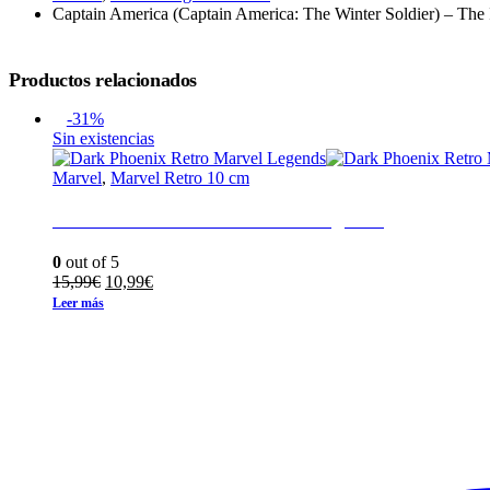
Captain America (Captain America: The Winter Soldier) – The 
Productos relacionados
-31%
Sin existencias
Marvel
,
Marvel Retro 10 cm
Dark Phoenix Retro Marvel Legends
0
out of 5
El
El
15,99
€
10,99
€
precio
precio
Leer más
original
actual
era:
es:
15,99€.
10,99€.