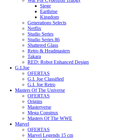
War For Cybertron Trilogy
Siege
Earthrise
Kingdom
Generations Selects
Netflix
Studio Series
Studio Series 86
Shattered Glass
Retro & Headmasters
Takara
RED: Robot Enhanced Design
G.I.Joe
OFERTAS
G.I. Joe Classified
G.I. Joe Retro
Masters Of The Universe
OFERTAS
Origins
Masterverse
Mega Construx
Masters Of The WWE
Marvel
OFERTAS
Marvel Legends 15 cm