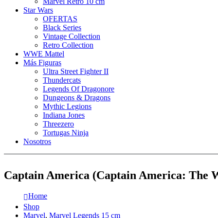
Marvel Retro 10 cm
Star Wars
OFERTAS
Black Series
Vintage Collection
Retro Collection
WWE Mattel
Más Figuras
Ultra Street Fighter II
Thundercats
Legends Of Dragonore
Dungeons & Dragons
Mythic Legions
Indiana Jones
Threezero
Tortugas Ninja
Nosotros
Captain America (Captain America: The Wi
Home
Shop
Marvel
,
Marvel Legends 15 cm