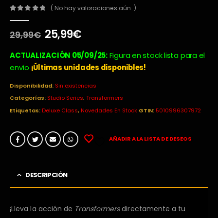
( No hay valoraciones aún. )
0
out of 5
El
El
25,99
€
29,99
€
precio
precio
original
actual
ACTUALIZACIÓN 05/09/25:
Figura en stock lista para el
era:
es:
envío
¡Últimas unidades disponibles!
29,99€.
25,99€.
Disponibilidad:
Sin existencias
Categorías:
Studio Series
,
Transformers
Etiquetas:
Deluxe Class
,
Novedades En Stock
GTIN:
5010996307972
AÑADIR A LA LISTA DE DESEOS
DESCRIPCIÓN
¡Lleva la acción de
Transformers
directamente a tu