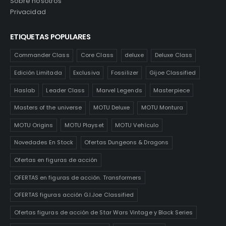
Sobre nosotros
Privacidad
ETIQUETAS POPULARES
Commander Class
Core Class
deluxe
Deluxe Class
Edición Limitada
Exclusiva
Fossilizer
Gijoe Classified
Haslab
Leader Class
Marvel Legends
Masterpiece
Masters of the universe
MOTU Deluxe
MOTU Montura
MOTU Origins
MOTU Playset
MOTU Vehículo
Novedades En Stock
Ofertas Dungeons & Dragons
Ofertas en figuras de acción
OFERTAS en figuras de acción. Transformers
OFERTAS figuras acción G.I.Joe Classified
Ofertas figuras de acción de Star Wars Vintage y Black Series