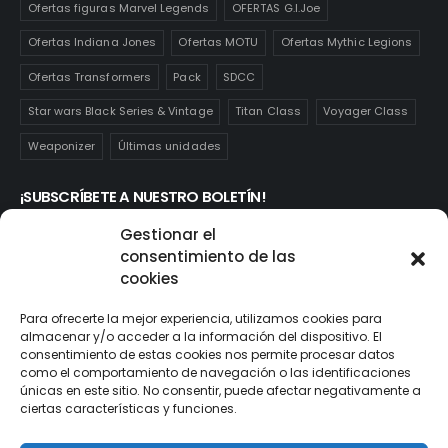
Ofertas figuras Marvel Legends
OFERTAS G.I.Joe
Ofertas Indiana Jones
Ofertas MOTU
Ofertas Mythic Legions
Ofertas Transformers
Pack
SDCC
Star wars Black Series & Vintage
Titan Class
Voyager Class
Weaponizer
Últimas unidades
¡SUBSCRÍBETE A NUESTRO BOLETÍN!
Te mantendrás informado de las novedades y ofertas que
Gestionar el
realmente te interesan. Subscríbete aquí:
consentimiento de las
cookies
Para ofrecerte la mejor experiencia, utilizamos cookies para
almacenar y/o acceder a la información del dispositivo. El
consentimiento de estas cookies nos permite procesar datos
como el comportamiento de navegación o las identificaciones
únicas en este sitio. No consentir, puede afectar negativamente a
ciertas características y funciones.