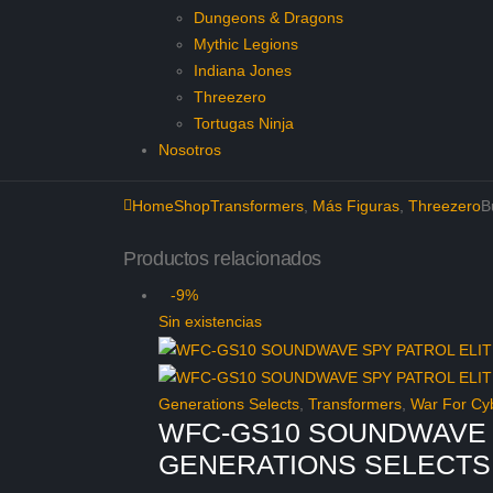
Dungeons & Dragons
Mythic Legions
Indiana Jones
Threezero
Tortugas Ninja
Nosotros
Home
Shop
Transformers
,
Más Figuras
,
Threezero
B
Productos relacionados
-9%
Sin existencias
Generations Selects
,
Transformers
,
War For Cyb
WFC-GS10 SOUNDWAVE 
GENERATIONS SELECTS