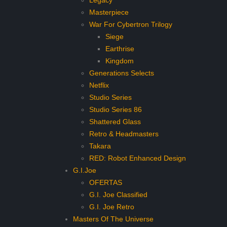
Legacy
Masterpiece
War For Cybertron Trilogy
Siege
Earthrise
Kingdom
Generations Selects
Netflix
Studio Series
Studio Series 86
Shattered Glass
Retro & Headmasters
Takara
RED: Robot Enhanced Design
G.I.Joe
OFERTAS
G.I. Joe Classified
G.I. Joe Retro
Masters Of The Universe