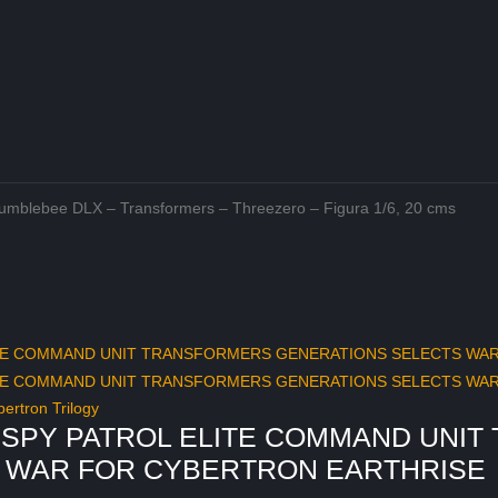
umblebee DLX – Transformers – Threezero – Figura 1/6, 20 cms
ertron Trilogy
SPY PATROL ELITE COMMAND UNI
 WAR FOR CYBERTRON EARTHRISE