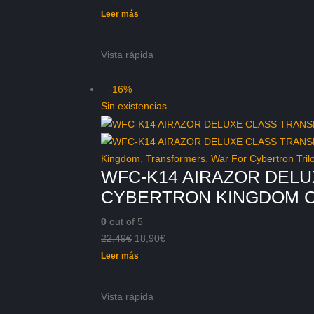
Leer más
Vista rápida
-16%
Sin existencias
Kingdom
,
Transformers
,
War For Cybertron Tril
WFC-K14 AIRAZOR DEL
CYBERTRON KINGDOM 
0
out of 5
El
El
22,49
€
18,90
€
precio
precio
Leer más
original
actual
era:
es:
Vista rápida
22,49€.
18,90€.