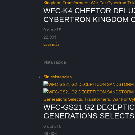
Kingdom
,
Transformers
,
War For Cybertron Tril
WFC-K4 CHEETOR DELU
CYBERTRON KINGDOM 
0
out of 5
22,99
€
Leer más
Vista rápida
Sin existencias
Generations Selects
,
Transformers
,
War For Cyb
WFC-GS21 G2 DECEPTI
GENERATIONS SELECTS
0
out of 5
39,00
€