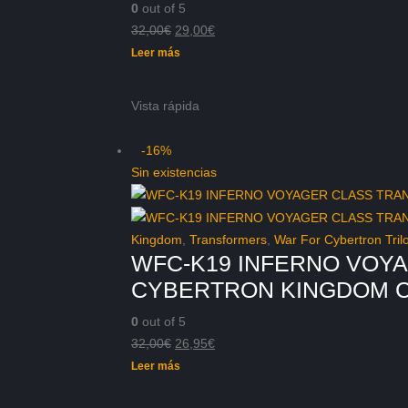
0
out of 5
El
El
32,00
€
29,00
€
precio
precio
Leer más
original
actual
era:
es:
Vista rápida
32,00€.
29,00€.
-16%
Sin existencias
Kingdom
,
Transformers
,
War For Cybertron Tril
WFC-K19 INFERNO VOY
CYBERTRON KINGDOM 
0
out of 5
El
El
32,00
€
26,95
€
precio
precio
Leer más
original
actual