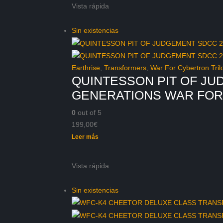
era:
es:
Vista rápida
32,00€.
26,95€.
Sin existencias
Earthrise
,
Transformers
,
War For Cybertron Tril
QUINTESSON PIT OF J
GENERATIONS WAR FOR
0
out of 5
199,00
€
Leer más
Vista rápida
Sin existencias