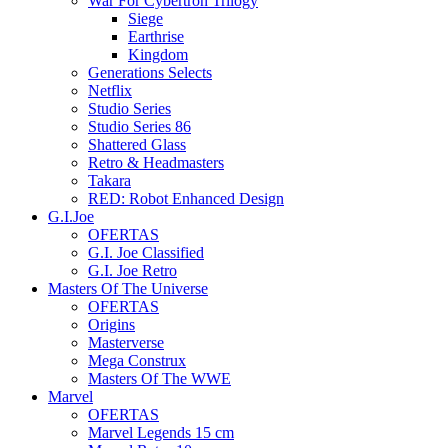
War For Cybertron Trilogy
Siege
Earthrise
Kingdom
Generations Selects
Netflix
Studio Series
Studio Series 86
Shattered Glass
Retro & Headmasters
Takara
RED: Robot Enhanced Design
G.I.Joe
OFERTAS
G.I. Joe Classified
G.I. Joe Retro
Masters Of The Universe
OFERTAS
Origins
Masterverse
Mega Construx
Masters Of The WWE
Marvel
OFERTAS
Marvel Legends 15 cm