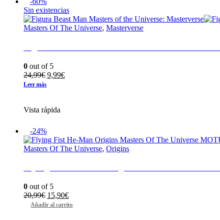
-60%
Sin existencias
Masters Of The Universe
,
Masterverse
Figura Beast Man Masters of the Universe: Mast
0
out of 5
El
El
24,99
€
9,99
€
precio
precio
Leer más
original
actual
era:
es:
Vista rápida
24,99€.
9,99€.
-24%
Masters Of The Universe
,
Origins
Flying Fist He-Man Origins Masters Of The Un
0
out of 5
El
El
20,99
€
15,90
€
precio
precio
Añadir al carrito
original
actual