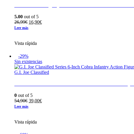
Tarantulas Legacy Wave 2 Transformers Hasbr
5.00
out of 5
El
El
26,99
€
16,90
€
precio
precio
Leer más
original
actual
era:
es:
Vista rápida
26,99€.
16,90€.
-29%
Sin existencias
G.I. Joe Classified
G.I. Joe Classified Series 6-Inch Cobra Infantry
0
out of 5
El
El
54,90
€
39,00
€
precio
precio
Leer más
original
actual
era:
es:
Vista rápida
54,90€.
39,00€.