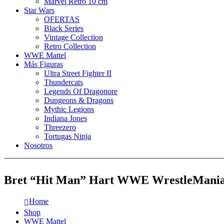
Marvel Retro 10 cm
Star Wars
OFERTAS
Black Series
Vintage Collection
Retro Collection
WWE Mattel
Más Figuras
Ultra Street Fighter II
Thundercats
Legends Of Dragonore
Dungeons & Dragons
Mythic Legions
Indiana Jones
Threezero
Tortugas Ninja
Nosotros
Bret “Hit Man” Hart WWE WrestleMania E
Home
Shop
WWE Mattel