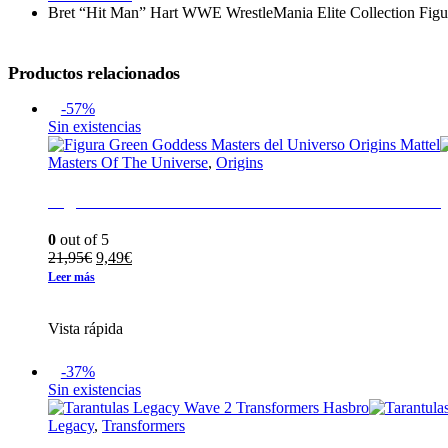
Bret “Hit Man” Hart WWE WrestleMania Elite Collection Figu
Productos relacionados
-57%
Sin existencias
Masters Of The Universe
,
Origins
Figura Green Goddess Masters del Universo Orig
0
out of 5
El
El
21,95
€
9,49
€
precio
precio
Leer más
original
actual
era:
es:
Vista rápida
21,95€.
9,49€.
-37%
Sin existencias
Legacy
,
Transformers