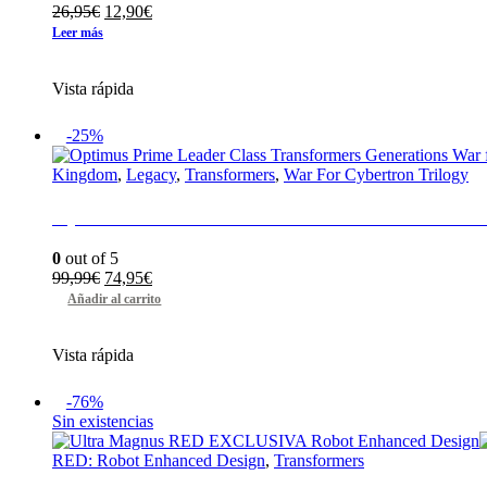
El
El
26,95
€
12,90
€
precio
precio
Leer más
original
actual
era:
es:
Vista rápida
26,95€.
12,90€.
-25%
Kingdom
,
Legacy
,
Transformers
,
War For Cybertron Trilogy
Optimus Prime Leader Class Transformers Gener
0
out of 5
El
El
99,99
€
74,95
€
precio
precio
Añadir al carrito
original
actual
era:
es:
Vista rápida
99,99€.
74,95€.
-76%
Sin existencias
RED: Robot Enhanced Design
,
Transformers