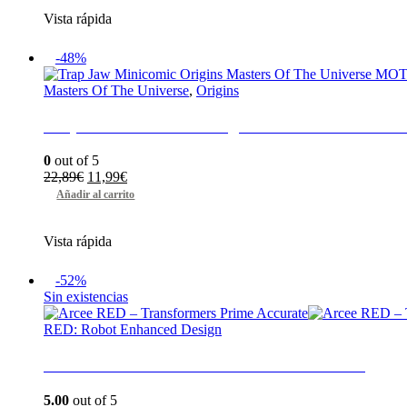
era:
es:
Vista rápida
20,99€.
15,90€.
-48%
Masters Of The Universe
,
Origins
Trap Jaw Minicomic Origins Masters Of The U
0
out of 5
El
El
22,89
€
11,99
€
precio
precio
Añadir al carrito
original
actual
era:
es:
Vista rápida
22,89€.
11,99€.
-52%
Sin existencias
RED: Robot Enhanced Design
Arcee RED – Transformers Prime Accurate
5.00
out of 5