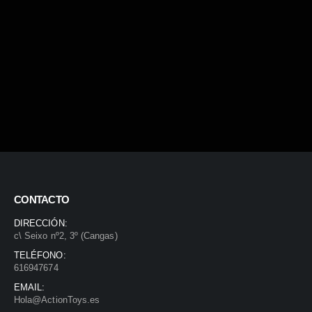
CONTACTO
DIRECCIÓN:
c\ Seixo nº2, 3º (Cangas)
TELÉFONO:
616947674
EMAIL:
Hola@ActionToys.es