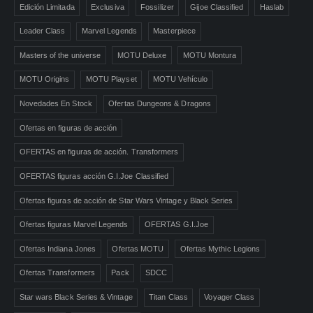
Edición Limitada
Exclusiva
Fossilizer
Gijoe Classified
Haslab
Leader Class
Marvel Legends
Masterpiece
Masters of the universe
MOTU Deluxe
MOTU Montura
MOTU Origins
MOTU Playset
MOTU Vehículo
Novedades En Stock
Ofertas Dungeons & Dragons
Ofertas en figuras de acción
OFERTAS en figuras de acción. Transformers
OFERTAS figuras acción G.I.Joe Classified
Ofertas figuras de acción de Star Wars Vintage y Black Series
Ofertas figuras Marvel Legends
OFERTAS G.I.Joe
Ofertas Indiana Jones
Ofertas MOTU
Ofertas Mythic Legions
Ofertas Transformers
Pack
SDCC
Star wars Black Series & Vintage
Titan Class
Voyager Class