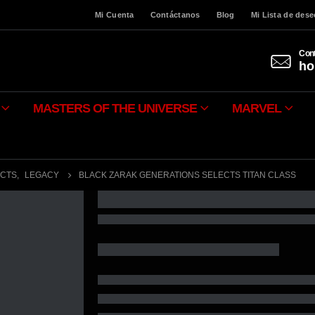
Mi Cuenta
Contáctanos
Blog
Mi Lista de des
Cont
ho
MASTERS OF THE UNIVERSE
MARVEL
ECTS
,
LEGACY
BLACK ZARAK GENERATIONS SELECTS TITAN CLASS