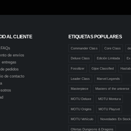
IO AL CLIENTE
ETIQUETAS POPULARES
 FAQs
Commander Class
Core Class
de
ento de envíos
Deluxe Class
Edición Limitada
Ex
 entregas
Fossilizer
Gijoe Classified
Haslab
l de pedidos
io de contacto
Leader Class
Marvel Legends
ta
Masterpiece
Masters of the universe
sotros
ad
MOTU Deluxe
MOTU Montura
MOTU Origins
MOTU Playset
MOTU Vehículo
Novedades En Stock
Ofertas Dungeons & Dragons