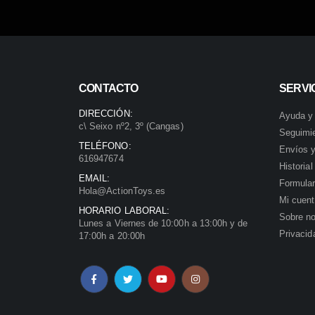
CONTACTO
SERVIC
DIRECCIÓN:
Ayuda y
c\ Seixo nº2, 3º (Cangas)
Seguimi
TELÉFONO:
Envíos y
616947674
Historia
EMAIL:
Formular
Hola@ActionToys.es
Mi cuen
HORARIO LABORAL:
Sobre no
Lunes a Viernes de 10:00h a 13:00h y de
Privacid
17:00h a 20:00h