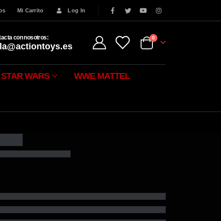
eos
Mi Carrito
Log In
acta con nosotros:
0
la@actiontoys.es
STAR WARS
WWE MATTEL