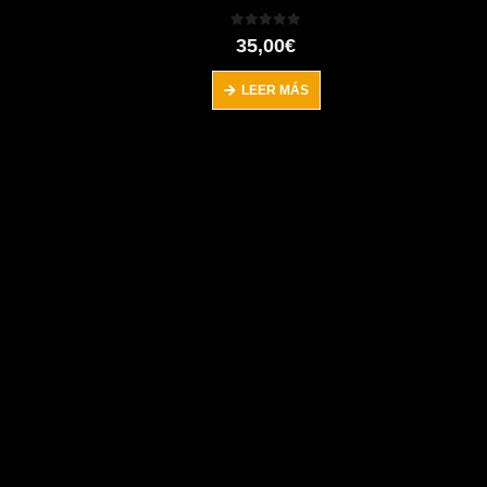
0
out of 5
35,00
€
LEER MÁS