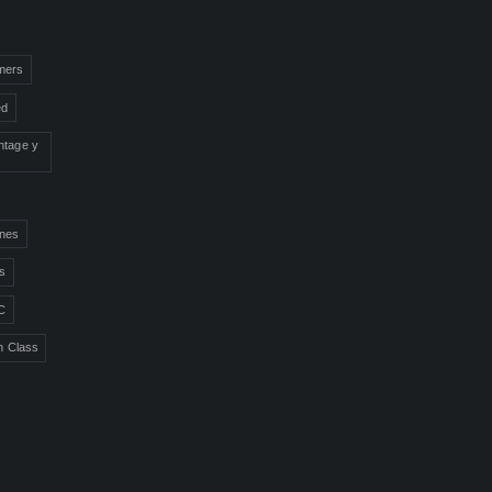
mers
ed
ntage y
ones
ns
C
n Class